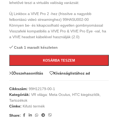
lehetővé teszi a virtuális valóság varázsát:
Új Linkbox a VIVE Pro 2 -hez (frissítve a nagyobb
felbontású videó streaminghez) 99HASU002-00
Könnyen be- és kikapcsolható egyetlen gombnyomással
Visszafelé kompatibilis a VIVE Pro & VIVE Pro Eye -val, ha
a VIVE headset kábelével használják (2.0)
Csak 1 maradt készleten
KOSÁRBA TESZEM
Összehasonlítás
Kívánságlistához ad
Cikkszám:
99H12179-00-1
Kategóriák:
VR világa: Meta Oculus
,
HTC kiegészítők
,
Tartozékok
Címke:
Kifutó termék
Share: