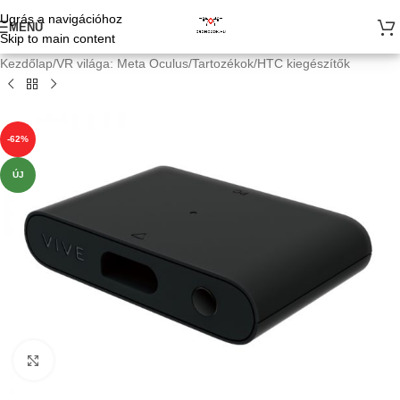
Ugrás a navigációhoz
MENÜ
Skip to main content
Kezdőlap
/
VR világa: Meta Oculus
/
Tartozékok
/
HTC kiegészítők
-62%
ÚJ
Kattints a nagyításhoz