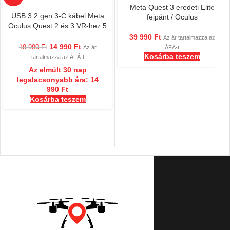
Meta Quest 3 eredeti Elite
USB 3.2 gen 3-C kábel Meta
fejpánt / Oculus
Oculus Quest 2 és 3 VR-hez 5
méter
39 990
Ft
Az ár tartalmazza az
14 990
Ft
19 990
Ft
Az ár
ÁFÁ-t
Kosárba teszem
tartalmazza az ÁFÁ-t
Az elmúlt 30 nap
legalacsonyabb ára:
14
990
Ft
Kosárba teszem