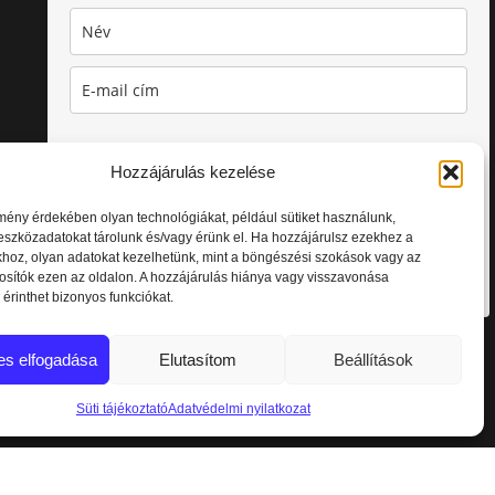
Amennyiben nem szeretnél több értesítést kapni, bármikor
Hozzájárulás kezelése
leiratkozhatsz. Az adataid nálunk biztonságban vannak.
Elolvastam és elfogadom az
Adatvédelmi nyilatkozatot.
mény érdekében olyan technológiákat, például sütiket használunk,
szközadatokat tárolunk és/vagy érünk el. Ha hozzájárulsz ezekhez a
khoz, olyan adatokat kezelhetünk, mint a böngészési szokások vagy az
Feliratkozás
osítók ezen az oldalon. A hozzájárulás hiánya vagy visszavonása
érinthet bizonyos funkciókat.
es elfogadása
Elutasítom
Beállítások
Süti tájékoztató
Adatvédelmi nyilatkozat