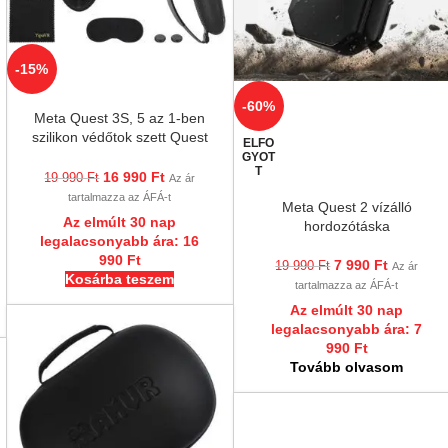
-15%
-60%
Meta Quest 3S, 5 az 1-ben
szilikon védőtok szett Quest
ELFO
3S-hez, kontrollervédő,
GYOT
T
lencsevédő, joystick
16 990
Ft
19 990
Ft
Az ár
tartalmazza az ÁFÁ-t
Meta Quest 2 vízálló
Az elmúlt 30 nap
hordozótáska
legalacsonyabb ára:
16
990
Ft
7 990
Ft
19 990
Ft
Az ár
Kosárba teszem
tartalmazza az ÁFÁ-t
Az elmúlt 30 nap
legalacsonyabb ára:
7
990
Ft
Tovább olvasom