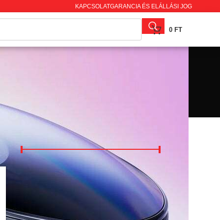
KAPCSOLAT
GARANCIA ÉS ELÁLLÁSI JOG
0
FT
ÁR SZERINTI SZŰRÉS
Ár:
6 990 Ft
—
2 649 000 Ft
SZŰRÉS
TERMÉKKATEGÓRIÁK