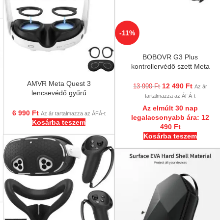
-11%
BOBOVR G3 Plus
kontrollervédő szett Meta
Quest 3 és 3S hez
AMVR Meta Quest 3
12 490
Ft
13 990
Ft
Az ár
lencsevédő gyűrű
tartalmazza az ÁFÁ-t
szemüvegeseknek
Az elmúlt 30 nap
6 990
Ft
Az ár tartalmazza az ÁFÁ-t
legalacsonyabb ára:
12
Kosárba teszem
490
Ft
Kosárba teszem