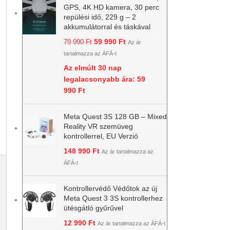
GPS, 4K HD kamera, 30 perc
repülési idő, 229 g – 2
akkumulátorral és táskával
59 990
Ft
79 990
Ft
Az ár
tartalmazza az ÁFÁ-t
Az elmúlt 30 nap
legalacsonyabb ára:
59
990
Ft
Meta Quest 3S 128 GB – Mixed
Reality VR szemüveg
kontrollerrel, EU Verzió
148 990
Ft
Az ár tartalmazza az
ÁFÁ-t
Kontrollervédő Védőtok az új
Meta Quest 3 3S kontrollerhez
ütésgátló gyűrűvel
12 990
Ft
Az ár tartalmazza az ÁFÁ-t