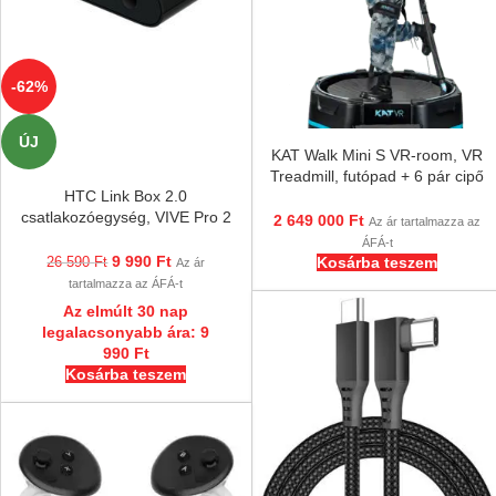
-62%
ÚJ
KAT Walk Mini S VR-room, VR
Treadmill, futópad + 6 pár cipő
HTC Link Box 2.0
és 3 pár papucs!
csatlakozóegység, VIVE Pro 2
2 649 000
Ft
Az ár tartalmazza az
| VIVE Pro Eye | VIVE Pro
ÁFÁ-t
fejegységek és a számítógép
9 990
Ft
Kosárba teszem
26 590
Ft
Az ár
között 99HASU002-00
tartalmazza az ÁFÁ-t
Az elmúlt 30 nap
legalacsonyabb ára:
9
990
Ft
Kosárba teszem