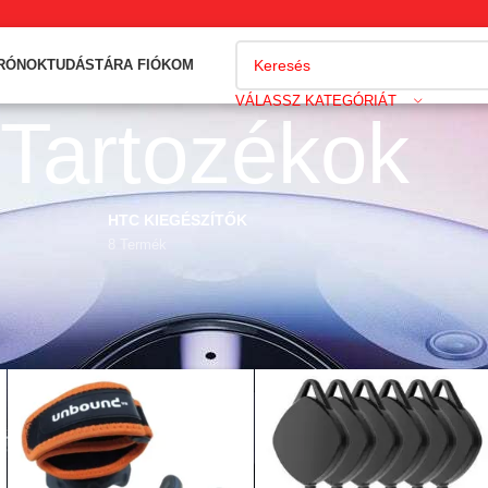
DRÓNOK
TUDÁSTÁR
A FIÓKOM
VÁLASSZ KATEGÓRIÁT
Tartozékok
HTC KIEGÉSZÍTŐK
8 Termék
 termékékhez.