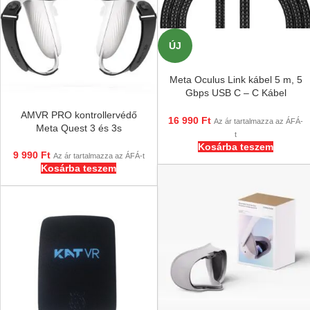
ÚJ
Meta Oculus Link kábel 5 m, 5
Gbps USB C – C Kábel
Questhez
AMVR PRO kontrollervédő
16 990
Ft
Az ár tartalmazza az ÁFÁ-
Meta Quest 3 és 3s
t
Kosárba teszem
9 990
Ft
Az ár tartalmazza az ÁFÁ-t
Kosárba teszem