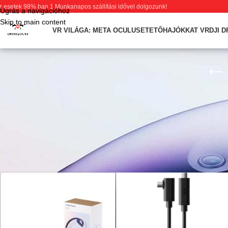
z esetek 98% ban 1 Munkanapos szállítási idővel dolgozunk!
Ugrás a navigációhoz
Skip to main content
VR VILÁGA: META OCULUS
ETETŐHAJÓK
KAT VR
DJI 
Tartozékok VR szemüvegekhez, Meta Oculus és HTC virtuális valóság
Kezdőlap
/
VR világa: Meta Oculus
/
Tartozékok
/
2. oldal