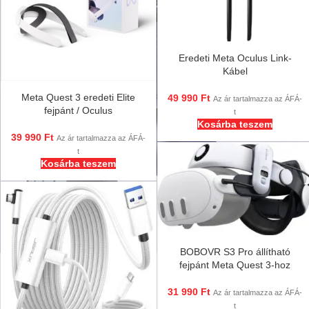
Eredeti Meta Oculus Link-
Kábel
Meta Quest 3 eredeti Elite
49 990
Ft
Az ár tartalmazza az ÁFÁ-
fejpánt / Oculus
t
Kosárba teszem
39 990
Ft
Az ár tartalmazza az ÁFÁ-
t
Kosárba teszem
BOBOVR S3 Pro állítható
fejpánt Meta Quest 3-hoz
31 990
Ft
Az ár tartalmazza az ÁFÁ-
t