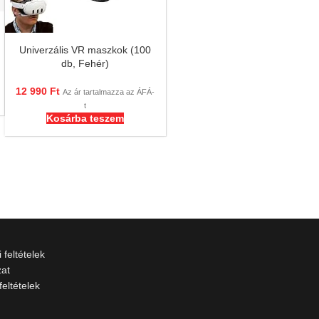
Univerzális VR maszkok (100
db, Fehér)
12 990
Ft
Az ár tartalmazza az ÁFÁ-
t
Kosárba teszem
 feltételek
zat
feltételek