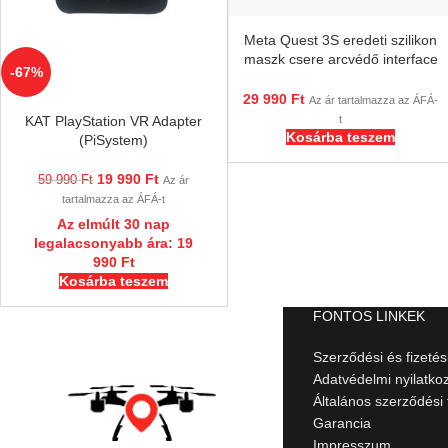
Meta Quest 3S eredeti szilikon
maszk csere arcvédő interface
-67%
/ Oculus
29 990
Ft
Az ár tartalmazza az ÁFÁ-
t
KAT PlayStation VR Adapter
Kosárba teszem
(PiSystem)
19 990
Ft
59 990
Ft
Az ár
tartalmazza az ÁFÁ-t
Az elmúlt 30 nap
legalacsonyabb ára:
19
990
Ft
Kosárba teszem
FONTOS LINKEK
Szerződési és fizetési
Adatvédelmi nyilatko
Általános szerződési 
Garancia
Impresszum