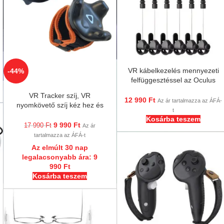
VR kábelkezelés mennyezeti
-44%
felfüggesztéssel az Oculus
Quest 2, 3 és HTC Vive pro
VR Tracker szíj, VR
hoz
12 990
Ft
Az ár tartalmazza az ÁFÁ-
nyomkövető szíj kéz hez és
t
láb hoz, HTC Vive Tracker
Kosárba teszem
(1.0, 2.0 és 3.0)
9 990
Ft
17 990
Ft
Az ár
tartalmazza az ÁFÁ-t
Az elmúlt 30 nap
legalacsonyabb ára:
9
990
Ft
Kosárba teszem