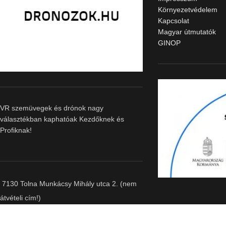
Környezetvédelem
Kapcsolat
Magyar útmutatók
GINOP
VR szemüvegek és drónok nagy
választékban kaphatóak Kezdőknek és
Profiknak!
7130 Tolna Munkácsy Mihály utca 2. (nem
átvételi cím!)
Telefonszám: +36 30 0166611