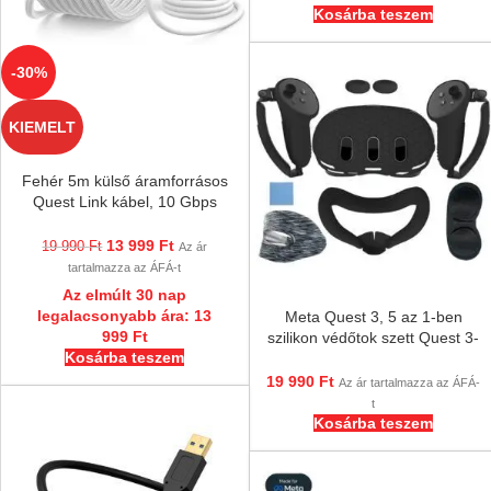
Kosárba teszem
-30%
KIEMELT
Fehér 5m külső áramforrásos
Quest Link kábel, 10 Gbps
Meta Oculus Quest 3s, Quest
3, 2, 1, Pro, Pico 4 Ultra,
13 999
Ft
19 990
Ft
Az ár
tartalmazza az ÁFÁ-t
Az elmúlt 30 nap
legalacsonyabb ára:
13
Meta Quest 3, 5 az 1-ben
999
Ft
szilikon védőtok szett Quest 3-
Kosárba teszem
hoz, kontrollervédő,
lencsevédő, joystick
19 990
Ft
Az ár tartalmazza az ÁFÁ-
t
Kosárba teszem