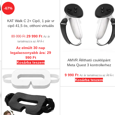
-67%
KAT Walk C 2+ Cipő, 1 pár vr
cipő 41,5 ös, otthoni virtuális
valóság futópadhoz
29 990
Ft
89 990
Ft
Az ár
tartalmazza az ÁFÁ-t
Az elmúlt 30 nap
legalacsonyabb ára:
29
990
Ft
AMVR Állítható csuklópánt
Kosárba teszem
Meta Quest 3 kontrollerhez
9 990
Ft
Az ár tartalmazza az ÁFÁ-t
Kosárba teszem