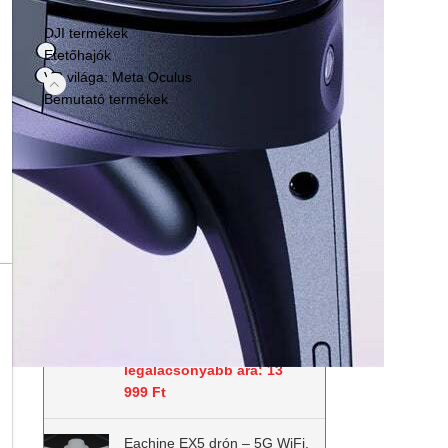
DJI termékek
Etetőhajók
VR világa: Meta Oculus
Bemutató termékek
KIEMELT TERMÉKEINK
Fehér 5m külső áramforrásos
Quest Link kábel, 10 Gbps
Meta Oculus Quest 3s, Quest
3, 2, 1, Pro, Pico 4 Ultra,
13 999
Ft
19 990
Ft
Az ár
tartalmazza az ÁFÁ-t
Az elmúlt 30 nap
legalacsonyabb ára:
13
999
Ft
Eachine EX5 drón – 5G WiFi,