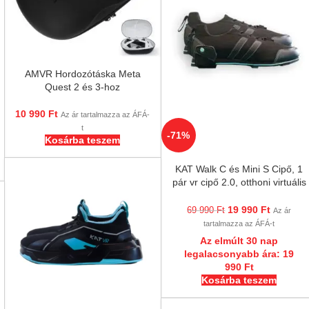
AMVR Hordozótáska Meta
Quest 2 és 3-hoz
10 990
Ft
Az ár tartalmazza az ÁFÁ-
t
-71%
Kosárba teszem
KAT Walk C és Mini S Cipő, 1
pár vr cipő 2.0, otthoni virtuális
valóság futópadhoz
19 990
Ft
69 990
Ft
Az ár
tartalmazza az ÁFÁ-t
Az elmúlt 30 nap
legalacsonyabb ára:
19
990
Ft
Kosárba teszem