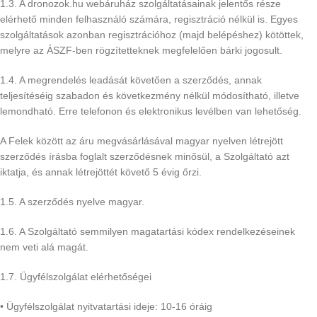
1.3. A dronozok.hu webáruház szolgáltatásainak jelentős része
elérhető minden felhasználó számára, regisztráció nélkül is. Egyes
szolgáltatások azonban regisztrációhoz (majd belépéshez) kötöttek,
melyre az ÁSZF-ben rögzítetteknek megfelelően bárki jogosult.
1.4. A megrendelés leadását követően a szerződés, annak
teljesítéséig szabadon és következmény nélkül módosítható, illetve
lemondható. Erre telefonon és elektronikus levélben van lehetőség.
A Felek között az áru megvásárlásával magyar nyelven létrejött
szerződés írásba foglalt szerződésnek minősül, a Szolgáltató azt
iktatja, és annak létrejöttét követő 5 évig őrzi.
1.5. A szerződés nyelve magyar.
1.6. A Szolgáltató semmilyen magatartási kódex rendelkezéseinek
nem veti alá magát.
1.7. Ügyfélszolgálat elérhetőségei
• Ügyfélszolgálat nyitvatartási ideje: 10-16 óráig