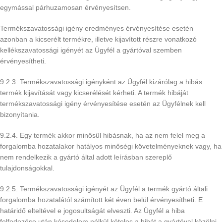
egymással párhuzamosan érvényesítsen.
Termékszavatossági igény eredményes érvényesítése esetén
azonban a kicserélt termékre, illetve kijavított részre vonatkozó
kellékszavatossági igényét az Ügyfél a gyártóval szemben
érvényesítheti.
9.2.3. Termékszavatossági igényként az Ügyfél kizárólag a hibás
termék kijavítását vagy kicserélését kérheti. A termék hibáját
termékszavatossági igény érvényesítése esetén az Ügyfélnek kell
bizonyítania.
9.2.4. Egy termék akkor minősül hibásnak, ha az nem felel meg a
forgalomba hozatalakor hatályos minőségi követelményeknek vagy, ha
nem rendelkezik a gyártó által adott leírásban szereplő
tulajdonságokkal.
9.2.5. Termékszavatossági igényét az Ügyfél a termék gyártó általi
forgalomba hozatalától számított két éven belül érvényesítheti. E
határidő elteltével e jogosultságát elveszti. Az Ügyfél a hiba
felfedezése után késedelem nélkül köteles a hibát a gyártóval közölni.