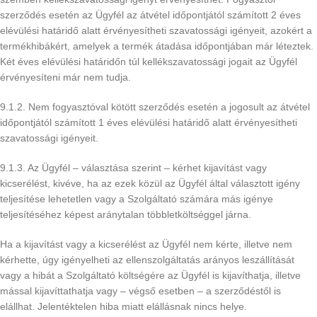
szerződés esetén az Ügyfél az átvétel időpontjától számított 2 éves
elévülési határidő alatt érvényesítheti szavatossági igényeit, azokért a
termékhibákért, amelyek a termék átadása időpontjában már léteztek.
Két éves elévülési határidőn túl kellékszavatossági jogait az Ügyfél
érvényesíteni már nem tudja.
9.1.2. Nem fogyasztóval kötött szerződés esetén a jogosult az átvétel
időpontjától számított 1 éves elévülési határidő alatt érvényesítheti
szavatossági igényeit.
9.1.3. Az Ügyfél – választása szerint – kérhet kijavítást vagy
kicserélést, kivéve, ha az ezek közül az Ügyfél által választott igény
teljesítése lehetetlen vagy a Szolgáltató számára más igénye
teljesítéséhez képest aránytalan többletköltséggel járna.
Ha a kijavítást vagy a kicserélést az Ügyfél nem kérte, illetve nem
kérhette, úgy igényelheti az ellenszolgáltatás arányos leszállítását
vagy a hibát a Szolgáltató költségére az Ügyfél is kijavíthatja, illetve
mással kijavíttathatja vagy – végső esetben – a szerződéstől is
elállhat. Jelentéktelen hiba miatt elállásnak nincs helye.