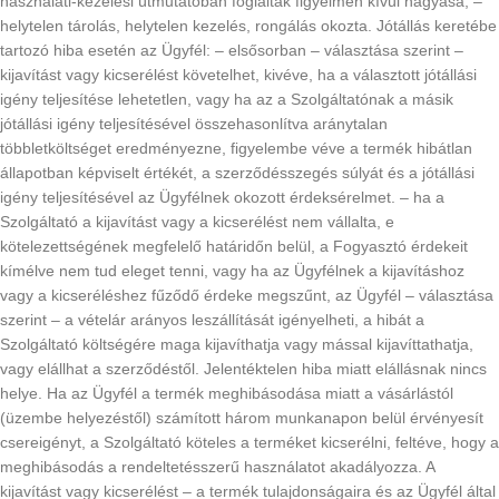
használati-kezelési útmutatóban foglaltak figyelmen kívül hagyása, –
helytelen tárolás, helytelen kezelés, rongálás okozta. Jótállás keretébe
tartozó hiba esetén az Ügyfél: – elsősorban – választása szerint –
kijavítást vagy kicserélést követelhet, kivéve, ha a választott jótállási
igény teljesítése lehetetlen, vagy ha az a Szolgáltatónak a másik
jótállási igény teljesítésével összehasonlítva aránytalan
többletköltséget eredményezne, figyelembe véve a termék hibátlan
állapotban képviselt értékét, a szerződésszegés súlyát és a jótállási
igény teljesítésével az Ügyfélnek okozott érdeksérelmet. – ha a
Szolgáltató a kijavítást vagy a kicserélést nem vállalta, e
kötelezettségének megfelelő határidőn belül, a Fogyasztó érdekeit
kímélve nem tud eleget tenni, vagy ha az Ügyfélnek a kijavításhoz
vagy a kicseréléshez fűződő érdeke megszűnt, az Ügyfél – választása
szerint – a vételár arányos leszállítását igényelheti, a hibát a
Szolgáltató költségére maga kijavíthatja vagy mással kijavíttathatja,
vagy elállhat a szerződéstől. Jelentéktelen hiba miatt elállásnak nincs
helye. Ha az Ügyfél a termék meghibásodása miatt a vásárlástól
(üzembe helyezéstől) számított három munkanapon belül érvényesít
csereigényt, a Szolgáltató köteles a terméket kicserélni, feltéve, hogy a
meghibásodás a rendeltetésszerű használatot akadályozza. A
kijavítást vagy kicserélést – a termék tulajdonságaira és az Ügyfél által