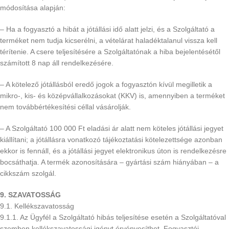
módosítása alapján:
– Ha a fogyasztó a hibát a jótállási idő alatt jelzi, és a Szolgáltató a
terméket nem tudja kicserélni, a vételárat haladéktalanul vissza kell
térítenie. A csere teljesítésére a Szolgáltatónak a hiba bejelentésétől
számított 8 nap áll rendelkezésére.
– A kötelező jótállásból eredő jogok a fogyasztón kívül megilletik a
mikro-, kis- és középvállalkozásokat (KKV) is, amennyiben a terméket
nem továbbértékesítési céllal vásárolják.
– A Szolgáltató 100 000 Ft eladási ár alatt nem köteles jótállási jegyet
kiállítani; a jótállásra vonatkozó tájékoztatási kötelezettsége azonban
ekkor is fennáll, és a jótállási jegyet elektronikus úton is rendelkezésre
bocsáthatja. A termék azonosítására – gyártási szám hiányában – a
cikkszám szolgál.
9. SZAVATOSSÁG
9.1. Kellékszavatosság
9.1.1. Az Ügyfél a Szolgáltató hibás teljesítése esetén a Szolgáltatóval
szemben kellékszavatossági igényt érvényesíthet. Fogyasztói