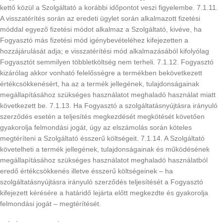
kettő közül a Szolgáltató a korábbi időpontot veszi figyelembe. 7.1.11.
A visszatérítés során az eredeti ügylet során alkalmazott fizetési
móddal egyező fizetési módot alkalmaz a Szolgáltató, kivéve, ha
Fogyasztó más fizetési mód igénybevételéhez kifejezetten a
hozzájárulását adja; e visszatérítési mód alkalmazásából kifolyólag
Fogyasztót semmilyen többletköltség nem terheli. 7.1.12. Fogyasztó
kizárólag akkor vonható felelősségre a termékben bekövetkezett
értékcsökkenésért, ha az a termék jellegének, tulajdonságainak
megállapításához szükséges használatot meghaladó használat miatt
következett be. 7.1.13. Ha Fogyasztó a szolgáltatásnyújtásra irányuló
szerződés esetén a teljesítés megkezdését megkötését követően
gyakorolja felmondási jogát, úgy az elszámolás során köteles
megtéríteni a Szolgáltató ésszerű költségeit. 7.1.14. A Szolgáltató
követelheti a termék jellegének, tulajdonságainak és működésének
megállapításához szükséges használatot meghaladó használatból
eredő értékcsökkenés illetve ésszerű költségeinek – ha
szolgáltatásnyújtásra irányuló szerződés teljesítését a Fogyasztó
kifejezett kérésére a határidő lejárta előtt megkezdte és gyakorolja
felmondási jogát – megtérítését.