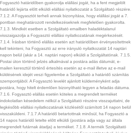
Fogyasztó határidőben gyakorolja elállási jogát, ha a fent megjelölt
határidő lejárta előtt elküldi elállási nyilatkozatát a Szolgáltató részére.
7.1.2. A Fogyasztót terheli annak bizonyítása, hogy elállási jogát a 7.
pontban meghatározott rendelkezéseknek megfelelően gyakorolta.
7.1.3. Mindkét esetben a Szolgáltató emailben haladéktalanul
visszaigazolja a Fogyasztó elállási nyilatkozatának megérkezését.
7.1.4. Írásban történő elállás esetén azt határidőben érvényesítettnek
kell tekinteni, ha Fogyasztó az erre irányuló nyilatkozatát 14 naptári
napon belül (akár a 14. naptári napon) elküldi a Szolgáltatónak. 7.1.5.
Postai úton történő jelzés alkalmával a postára adás dátumát, e-
mailen keresztül történő értesítés esetén az e-mail illetve az e-mail
küldésének idejét veszi figyelembe a Szolgáltató a határidő számítás
szempontjából. A Fogyasztó levelét ajánlott küldeményként adja
postára, hogy hitelt érdemlően bizonyítható legyen a feladás dátuma.
7.1.6. Fogyasztó elállás esetén köteles a megrendelt terméket
indokolatlan késedelem nélkül a Szolgáltató részére visszajuttatni, de
legkésőbb elállási nyilatkozatának közlésétől számított 14 napon belül
visszaküldeni. 7.1.7.A határidő betartottnak minősül, ha Fogyasztó a
14 napos határidő letelte előtt elküldi (postára adja vagy az általa
megrendelt futárnak átadja) a terméket. 7.1.8. A termék Szolgáltató