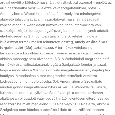
áruval együtt a kötelező használati utasítást, azt azonnal – mielőtt az
árut használatba veszi – jelezze vevőszolgálatunknál, pótoljuk.
Amennyiben a Weboldalon található bármely áru minőségével,
alapvető tulajdonságával, használatával, használhatóságával
kapcsolatban, a weboldalon közölteknél több információra van
szüksége, kérjük, forduljon ügyfélszolgálatunkhoz, melynek adatait,
elérhetőségét az 1.7. pontban találja. 3.2. A vételár mindig a
kiválasztott termék mellett feltüntetett összeg,
amely az általános
forgalmi adót (áfa) tartalmazza.
A termékek vételára nem
tartalmazza a kiszállítás költségét, kivéve ha ez a végső fizetési
oldalon máshogy nem olvasható. 3.3. A Weboldalról megrendelhető
termékek árai változtatásának jogát a Szolgáltató fenntartja azzal,
hogy a módosítás a Weboldalon való megjelenéssel egyidejűleg lép
hatályba. A módosítás a már megrendelt termékek vételárát
kedvezőtlenül nem befolyásolja. 3.4. Amennyiben a Szolgáltató
minden gondossága ellenére hibás ár kerül a Weboldal felületére,
különös tekintettel a nyilvánvalóan téves, pl. a termék közismert,
általánosan elfogadott vagy becsült árától jelentősen eltérő, esetleg
rendszerhiba miatt megjelenő “0” Ft-os vagy “1” Ft-os árra, akkor a
Szolgáltató nem köteles a terméket hibás áron szállítani, hanem