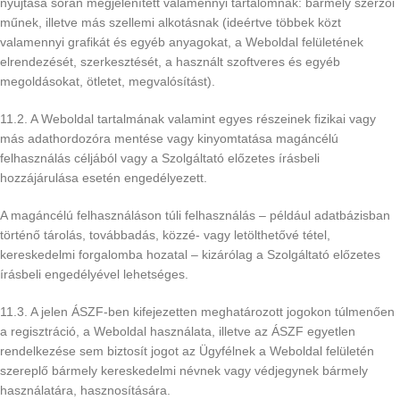
nyújtása során megjelenített valamennyi tartalomnak: bármely szerzői
műnek, illetve más szellemi alkotásnak (ideértve többek közt
valamennyi grafikát és egyéb anyagokat, a Weboldal felületének
elrendezését, szerkesztését, a használt szoftveres és egyéb
megoldásokat, ötletet, megvalósítást).
11.2. A Weboldal tartalmának valamint egyes részeinek fizikai vagy
más adathordozóra mentése vagy kinyomtatása magáncélú
felhasználás céljából vagy a Szolgáltató előzetes írásbeli
hozzájárulása esetén engedélyezett.
A magáncélú felhasználáson túli felhasználás – például adatbázisban
történő tárolás, továbbadás, közzé- vagy letölthetővé tétel,
kereskedelmi forgalomba hozatal – kizárólag a Szolgáltató előzetes
írásbeli engedélyével lehetséges.
11.3. A jelen ÁSZF-ben kifejezetten meghatározott jogokon túlmenően
a regisztráció, a Weboldal használata, illetve az ÁSZF egyetlen
rendelkezése sem biztosít jogot az Ügyfélnek a Weboldal felületén
szereplő bármely kereskedelmi névnek vagy védjegynek bármely
használatára, hasznosítására.