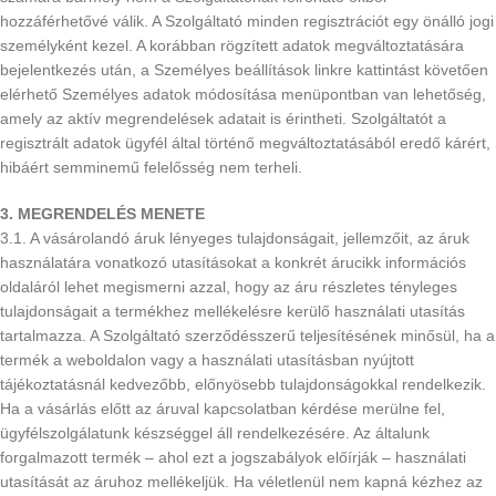
hozzáférhetővé válik. A Szolgáltató minden regisztrációt egy önálló jogi
személyként kezel. A korábban rögzített adatok megváltoztatására
bejelentkezés után, a Személyes beállítások linkre kattintást követően
elérhető Személyes adatok módosítása menüpontban van lehetőség,
amely az aktív megrendelések adatait is érintheti. Szolgáltatót a
regisztrált adatok ügyfél által történő megváltoztatásából eredő kárért,
hibáért semminemű felelősség nem terheli.
3. MEGRENDELÉS MENETE
3.1. A vásárolandó áruk lényeges tulajdonságait, jellemzőit, az áruk
használatára vonatkozó utasításokat a konkrét árucikk információs
oldaláról lehet megismerni azzal, hogy az áru részletes tényleges
tulajdonságait a termékhez mellékelésre kerülő használati utasítás
tartalmazza. A Szolgáltató szerződésszerű teljesítésének minősül, ha a
termék a weboldalon vagy a használati utasításban nyújtott
tájékoztatásnál kedvezőbb, előnyösebb tulajdonságokkal rendelkezik.
Ha a vásárlás előtt az áruval kapcsolatban kérdése merülne fel,
ügyfélszolgálatunk készséggel áll rendelkezésére. Az általunk
forgalmazott termék – ahol ezt a jogszabályok előírják – használati
utasítását az áruhoz mellékeljük. Ha véletlenül nem kapná kézhez az