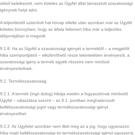
okból keletkezett, nem köteles az Ügyfél által támasztott szavatossági
igénynek helyt adni.
A teljesítéstől számított hat hónap eltelte után azonban már az Ügyfél
köteles bizonyítani, hogy az általa felismert hiba már a teljesítés
időpontjában is megvolt.
9.1.8. Ha az Ügyfél a szavatossági igényét a terméktől – a megjelölt
hiba szempontjából – elkülöníthető része tekintetében érvényesíti, a
szavatossági igény a termék egyéb részeire nem minősül
érvényesítettnek.
9.2. Termékszavatosság
9.2.1. A termék (ingó dolog) hibája esetén a fogyasztónak minősülő
Ügyfél – választása szerint – az 9.1. pontban meghatározott
kellékszavatossági jogot vagy termékszavatossági igényt
érvényesíthet.
9.2.2. Az Ügyfelet azonban nem illeti meg az a jog, hogy ugyanazon
hiba miatt kellékszavatossági és termékszavatossági igényt egyszerre,