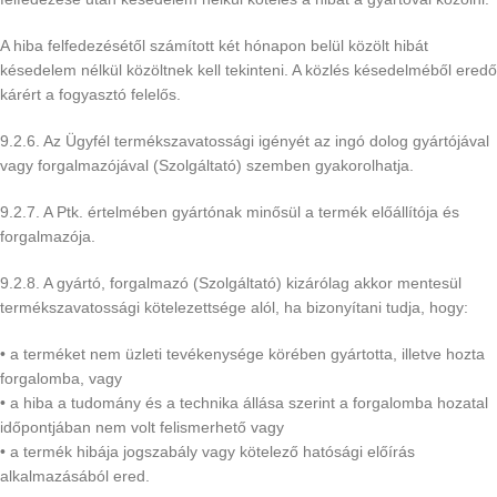
A hiba felfedezésétől számított két hónapon belül közölt hibát
késedelem nélkül közöltnek kell tekinteni. A közlés késedelméből eredő
kárért a fogyasztó felelős.
9.2.6. Az Ügyfél termékszavatossági igényét az ingó dolog gyártójával
vagy forgalmazójával (Szolgáltató) szemben gyakorolhatja.
9.2.7. A Ptk. értelmében gyártónak minősül a termék előállítója és
forgalmazója.
9.2.8. A gyártó, forgalmazó (Szolgáltató) kizárólag akkor mentesül
termékszavatossági kötelezettsége alól, ha bizonyítani tudja, hogy:
• a terméket nem üzleti tevékenysége körében gyártotta, illetve hozta
forgalomba, vagy
• a hiba a tudomány és a technika állása szerint a forgalomba hozatal
időpontjában nem volt felismerhető vagy
• a termék hibája jogszabály vagy kötelező hatósági előírás
alkalmazásából ered.