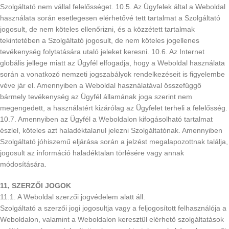
Szolgáltató nem vállal felelősséget. 10.5. Az Ügyfelek által a Weboldal
használata során esetlegesen elérhetővé tett tartalmat a Szolgáltató
jogosult, de nem köteles ellenőrizni, és a közzétett tartalmak
tekintetében a Szolgáltató jogosult, de nem köteles jogellenes
tevékenység folytatására utaló jeleket keresni. 10.6. Az Internet
globális jellege miatt az Ügyfél elfogadja, hogy a Weboldal használata
során a vonatkozó nemzeti jogszabályok rendelkezéseit is figyelembe
véve jár el. Amennyiben a Weboldal használatával összefüggő
bármely tevékenység az Ügyfél államának joga szerint nem
megengedett, a használatért kizárólag az Ügyfelet terheli a felelősség.
10.7. Amennyiben az Ügyfél a Weboldalon kifogásolható tartalmat
észlel, köteles azt haladéktalanul jelezni Szolgáltatónak. Amennyiben
Szolgáltató jóhiszemű eljárása során a jelzést megalapozottnak találja,
jogosult az információ haladéktalan törlésére vagy annak
módosítására.
11, SZERZŐI JOGOK
11.1. A Weboldal szerzői jogvédelem alatt áll.
Szolgáltató a szerzői jogi jogosultja vagy a feljogosított felhasználója a
Weboldalon, valamint a Weboldalon keresztül elérhető szolgáltatások