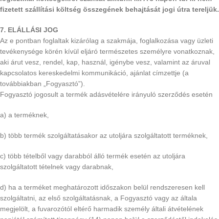
fizetett szállítási költség összegének behajtását jogi útra tereljük.
7. ELÁLLÁSI JOG
Az e pontban foglaltak kizárólag a szakmája, foglalkozása vagy üzleti
tevékenysége körén kívül eljáró természetes személyre vonatkoznak,
aki árut vesz, rendel, kap, használ, igénybe vesz, valamint az áruval
kapcsolatos kereskedelmi kommunikáció, ajánlat címzettje (a
továbbiakban „Fogyasztó”).
Fogyasztó jogosult a termék adásvételére irányuló szerződés esetén
a) a terméknek,
b) több termék szolgáltatásakor az utoljára szolgáltatott terméknek,
c) több tételből vagy darabból álló termék esetén az utoljára
szolgáltatott tételnek vagy darabnak,
d) ha a terméket meghatározott időszakon belül rendszeresen kell
szolgáltatni, az első szolgáltatásnak, a Fogyasztó vagy az általa
megjelölt, a fuvarozótól eltérő harmadik személy általi átvételének