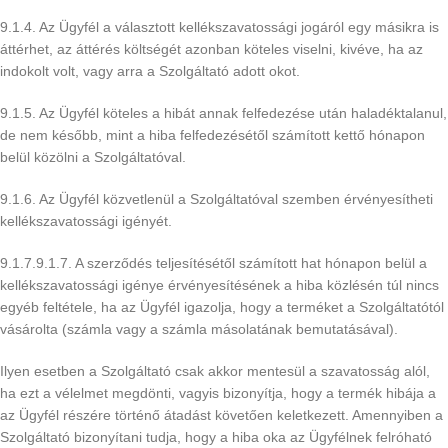
9.1.4. Az Ügyfél a választott kellékszavatossági jogáról egy másikra is
áttérhet, az áttérés költségét azonban köteles viselni, kivéve, ha az
indokolt volt, vagy arra a Szolgáltató adott okot.
9.1.5. Az Ügyfél köteles a hibát annak felfedezése után haladéktalanul,
de nem később, mint a hiba felfedezésétől számított kettő hónapon
belül közölni a Szolgáltatóval.
9.1.6. Az Ügyfél közvetlenül a Szolgáltatóval szemben érvényesítheti
kellékszavatossági igényét.
9.1.7.9.1.7. A szerződés teljesítésétől számított hat hónapon belül a
kellékszavatossági igénye érvényesítésének a hiba közlésén túl nincs
egyéb feltétele, ha az Ügyfél igazolja, hogy a terméket a Szolgáltatótól
vásárolta (számla vagy a számla másolatának bemutatásával).
Ilyen esetben a Szolgáltató csak akkor mentesül a szavatosság alól,
ha ezt a vélelmet megdönti, vagyis bizonyítja, hogy a termék hibája a
az Ügyfél részére történő átadást követően keletkezett. Amennyiben a
Szolgáltató bizonyítani tudja, hogy a hiba oka az Ügyfélnek felróható