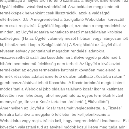
felajánlhatja a helyes áron történő szállítást, amelynek ismeretében az
Ügyfél elállhat vásárlási szándékától. A weboldalon megjelentetett
termékképek helyenként csak illusztrációk, azok a valóságtól
eltérhetnek. 3.5. A megrendelést a Szolgáltató Weboldalán keresztül
nem csak regisztrált Ügyféltől fogadja el, azonban a megrendeléshez
minden, az Ügyfél adataira vonatkozó mező maradéktalan kitöltése
szükséges. (Ha az Ügyfél valamely mezőt hibásan vagy hiányosan tölt
ki, hibaüzenetet kap a Szolgáltatótól.) A Szolgáltatót az Ügyfél által
tévesen és/vagy pontatlanul megadott rendelési adatokra
visszavezethető szállítási késedelemért, illetve egyéb problémáért,
hibáért semminemű felelősség nem terheli. Az Ügyfél a kiválasztott
termékeket az egyes termékekre kattintást követően megjelenő, a
termék részletes adatait ismertető oldalon található „Kosárba rakom”
gomb használatával teheti Kosarába. A Kosár tartalmát megtekinteni,
módosítani a Weboldal jobb oldalán található kosár ikonra kattintást
követően van lehetőség, ahol megadható az egyes termékek kívánt
mennyisége, illetve a Kosár tartalma törölhető („Eltávolítás”).
Amennyiben az Ügyfél a Kosár tartalmát véglegesítette, a „Fizetés”
feliratra kattintva a megjelenő felületen be kell jelentkeznie a
Weboldalra vagy regisztrálnia kell, hogy megrendelését leadhassa. Ezt
követően választani tud az átvételi módok közül illetve meg tudja adni