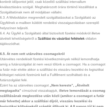
konkrét időpontot jelöl, csak közelítő szállítási intervallum
kiválasztására szolgál. Meghatározott órára történő kiszállítást a
Szolgáltatónak nem áll módjában vállalni.
6.3. A Weboldalon megrendelt szolgáltatásokat a Szolgáltató az
Ügyfélnek e-mailben küldött rendelési visszaigazolásban szereplő
helyszínen teljesíti.
6.4. Az Ügyfél a Szolgáltató által biztosított fizetési módokról illetve
átvételi lehetőségekről a
Szállítási és vásárlási feltételek
oldalon
tájékozódhat.
6.5. Át nem vett utánvétes csomagokról
Utánvétes rendelését fizetési következmények nélkül lemondhatja
amíg a futárszolgálat át nem veszi tőlünk a csomagot. Ha a csomagot
a futár már elvitte akkor a szállítási és visszáru kezelési és logisztikai
költséget nekünk fizetnünk kell a Fullfilment szolháltató és a
futárszolgálat felé.
Ezért ha az utánvétes csomagot
„Nem kereste”, „Átvételt
megtagadta”
címszóval visszakapjuk, i
lletve lemondását a csomag
szállításának megkezdése után közli (amikor a csomagot a futár
már felvette) akkor a szállítási díjról, visszáru kezelési és
logisztikai költségekről számlát állítunk ki.
A 8 napon túl ki nem