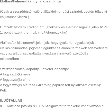
Elállási/Felmondási nyilatkozatminta
(Csak a szerződéstől való elállási/felmondási szándék esetén töltse ki
és juttassa vissza.)
Címzett: Modern Trading Kft. (székhely és elérhetőségek a jelen ÁSZF
1. pontja szerint; e-mail: info@dronozok.hu)
Alulírott/ak kijelentem/kijelentjük, hogy gyakorlom/gyakoroljuk
elállási/felmondási jogomat/jogunkat az alábbi termék/ek adásvételére
vagy az alábbi szolgáltatás nyújtására irányuló szerződés
tekintetében:
Szerződéskötés időpontja / átvétel időpontja:
A fogyasztó(k) neve:
A fogyasztó(k) címe:
A fogyasztó(k) aláírása (kizárólag papíron tett nyilatkozat esetén):
Kelt:
8. JÓTÁLLÁS
8.1. Kötelező jótállás 8.1.1.A Szolgáltatót termékeire vonatkozóan a