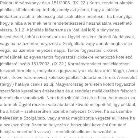
Polgári törvénykönyv és a 151/2003. (IX. 22.) Korm. rendelet alapján
jótállási kötelezettség terheli, amely azt jelenti, hogy a jótállás
időtartama alatt a felelősség alól csak akkor mentesül, ha bizonyítja,
hogy a hiba a termék nem rendeltetésszerű használatára vezethető
vissza. 8.1.2. A jótállás időtartama (a jótállási idő) a tényleges
teljesítéssel, tehát a terméknek az Ügyfél részére történő átadásával,
vagy ha az üzembe helyezést a Szolgáltató vagy annak megbízottja
végzi, az üzembe helyezés napja. Tartós fogyasztási cikknek
minősülnek az egyes tartós fogyasztási cikkekre vonatkozó kötelező
jótállásról szóló 151/2003. (IX.22.) Kormányrendelet mellékletében
felsorolt termékek, melyekre a jogszabály az eladási ártól függő, sávos
(két-, illetve hároméves) kötelező jótállási időtartamot ír elő. A rendelet
(tárgyi) hatálya csakis az új, Magyarország területén kötött fogyasztói
szerződés keretében értékesített és a rendelet mellékletében felsorolt
termékekre vonatkozik. Nem tartozik jótállás alá a hiba, ha annak oka
a termék Ügyfél részére való átadását követően lépett fel, így például,
ha a hibát – szakszerűtlen üzembe helyezés (kivéve, ha az üzembe
helyezést a Szolgáltató, vagy annak megbízottja végezte el, illetve ha
a szakszerűtlen üzembe helyezés a használati-kezelési útmutató
hibájára vezethető vissza) – rendeltetésellenes használat, a