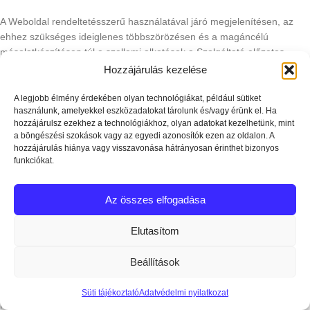
A Weboldal rendeltetésszerű használatával járó megjelenítésen, az
ehhez szükséges ideiglenes többszörözésen és a magáncélú
másolatkészítésen túl e szellemi alkotások a Szolgáltató előzetes
írásbeli engedélye nélkül semmilyen egyéb formában nem
Hozzájárulás kezelése
használhatók fel vagy hasznosíthatók.
A legjobb élmény érdekében olyan technológiákat, például sütiket
12. PANASZÉRVÉNYESÍTÉSI
használunk, amelyekkel eszközadatokat tárolunk és/vagy érünk el. Ha
LEHETŐSÉGEK
hozzájárulsz ezekhez a technológiákhoz, olyan adatokat kezelhetünk, mint
12.1. Panaszügyintézés
a böngészési szokások vagy az egyedi azonosítók ezen az oldalon. A
Az Ügyfél a termékkel vagy a Szolgáltató tevékenységével kapcsolatos
hozzájárulás hiánya vagy visszavonása hátrányosan érinthet bizonyos
fogyasztói kifogásait az alábbi elérhetőségeken terjesztheti elő:
funkciókat.
Vásárlói ügyfélszolgálat (Vevőszolgálat)
Az összes elfogadása
• Cím: 7130 Tolna Munkácsy Mihály utca 2.
Elutasítom
• Telefonos ügyfélszolgálat nyitva tartás: 10:00–16:00 óráig Telefon:
+36 30 016 6611
• E-mail: info@dronozok.hu
Beállítások
Az Ügyfél a termékkel vagy a tevékenységével kapcsolatos fogyasztói
Süti tájékoztató
Adatvédelmi nyilatkozat
kifogás 12.1. pont szerinti elérhetőségeken terjesztheti elő.