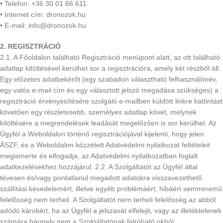
• Telefon: +36 30 01 66 611
• Internet cím: dronozok.hu
• E-mail: info@dronozok.hu
2. REGISZTRÁCIÓ
2.1. A Főoldalon található Regisztráció menüpont alatt, az ott található
adatlap kitöltésével kerülhet sor a regisztrációra, amely két részből áll.
Egy előzetes adatbekérőt (egy szabadon választható felhasználónév,
egy valós e-mail cím és egy választott jelszó megadása szükséges) a
regisztráció érvényesítésére szolgáló e-mailben küldött linkre kattintást
követően egy részletesebb, személyes adatlap követ, melynek
kitöltésére a megrendelések leadását megelőzően is sor kerülhet. Az
Ügyfél a Weboldalon történő regisztrációjával kijelenti, hogy jelen
ÁSZF, és a Weboldalon közzétett Adatvédelmi nyilatkozat feltételeit
megismerte és elfogadja, az Adatvédelmi nyilatkozatban foglalt
adatkezelésekhez hozzájárul. 2.2. A Szolgáltatót az Ügyfél által
tévesen és/vagy pontatlanul megadott adatokra visszavezethető
szállítási késedelemért, illetve egyéb problémáért, hibáért semminemű
felelősség nem terheli. A Szolgáltatót nem terheli felelősség az abból
adódó károkért, ha az Ügyfél a jelszavát elfelejti, vagy az illetéktelenek
számára bármely nem a Szolgáltatónak felróható okból