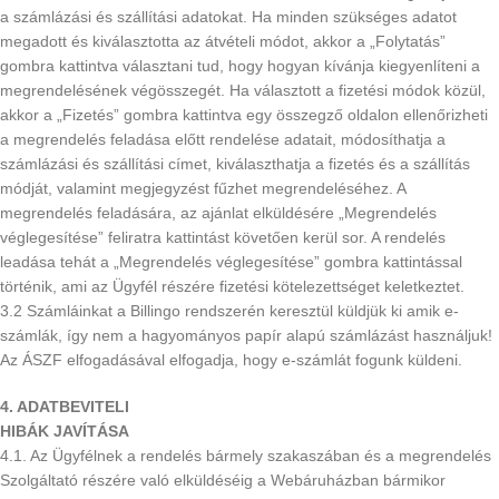
a számlázási és szállítási adatokat. Ha minden szükséges adatot
megadott és kiválasztotta az átvételi módot, akkor a „Folytatás”
gombra kattintva választani tud, hogy hogyan kívánja kiegyenlíteni a
megrendelésének végösszegét. Ha választott a fizetési módok közül,
akkor a „Fizetés” gombra kattintva egy összegző oldalon ellenőrizheti
a megrendelés feladása előtt rendelése adatait, módosíthatja a
számlázási és szállítási címet, kiválaszthatja a fizetés és a szállítás
módját, valamint megjegyzést fűzhet megrendeléséhez. A
megrendelés feladására, az ajánlat elküldésére „Megrendelés
véglegesítése” feliratra kattintást követően kerül sor. A rendelés
leadása tehát a „Megrendelés véglegesítése” gombra kattintással
történik, ami az Ügyfél részére fizetési kötelezettséget keletkeztet.
3.2 Számláinkat a Billingo rendszerén keresztül küldjük ki amik e-
számlák, így nem a hagyományos papír alapú számlázást használjuk!
Az ÁSZF elfogadásával elfogadja, hogy e-számlát fogunk küldeni.
4. ADATBEVITELI
HIBÁK JAVÍTÁSA
4.1. Az Ügyfélnek a rendelés bármely szakaszában és a megrendelés
Szolgáltató részére való elküldéséig a Webáruházban bármikor