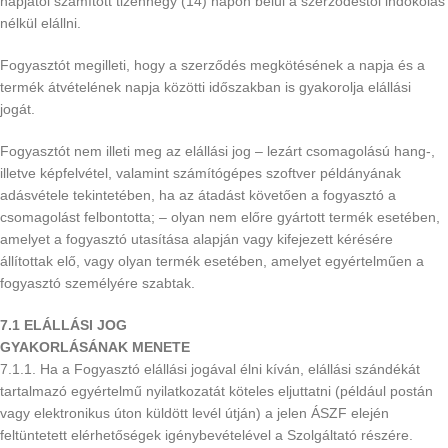
napjától számított tizennégy (14) napon belül a szerződéstől indokolás
nélkül elállni.
Fogyasztót megilleti, hogy a szerződés megkötésének a napja és a
termék átvételének napja közötti időszakban is gyakorolja elállási
jogát.
Fogyasztót nem illeti meg az elállási jog – lezárt csomagolású hang-,
illetve képfelvétel, valamint számítógépes szoftver példányának
adásvétele tekintetében, ha az átadást követően a fogyasztó a
csomagolást felbontotta; – olyan nem előre gyártott termék esetében,
amelyet a fogyasztó utasítása alapján vagy kifejezett kérésére
állítottak elő, vagy olyan termék esetében, amelyet egyértelműen a
fogyasztó személyére szabtak.
7.1 ELÁLLÁSI JOG
GYAKORLÁSÁNAK MENETE
7.1.1. Ha a Fogyasztó elállási jogával élni kíván, elállási szándékát
tartalmazó egyértelmű nyilatkozatát köteles eljuttatni (például postán
vagy elektronikus úton küldött levél útján) a jelen ÁSZF elején
feltüntetett elérhetőségek igénybevételével a Szolgáltató részére.