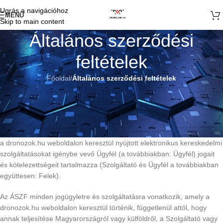
Ugrás a navigációhoz
MENÜ
Skip to main content
Általános szerződési
feltételek
Főoldal
/
Általános szerződési feltételek
Általános szerződési feltételek
HATÁLYOS: 2026. 07. 14.
A jelen Általános Szerződési Feltételek (a továbbiakban: ÁSZF)
Modern Trading Kft. (továbbiakban: Szolgáltató), és a Szolgáltató által
a dronozok.hu weboldalon keresztül nyújtott elektronikus kereskedelmi
szolgáltatásokat igénybe vevő Ügyfél (a továbbiakban: Ügyfél) jogait
és kötelezettségeit tartalmazza (Szolgáltató és Ügyfél a továbbiakban
együttesen: Felek).
Az ÁSZF minden jogügyletre és szolgáltatásra vonatkozik, amely a
dronozok.hu weboldalon keresztül történik, függetlenül attól, hogy
annak teljesítése Magyarországról vagy külföldről, a Szolgáltató vagy