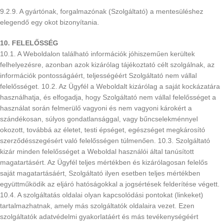
9.2.9. A gyártónak, forgalmazónak (Szolgáltató) a mentesüléshez
elegendő egy okot bizonyítania.
10. FELELŐSSÉG
10.1. A Weboldalon található információk jóhiszeműen kerültek
felhelyezésre, azonban azok kizárólag tájékoztató célt szolgálnak, az
információk pontosságáért, teljességéért Szolgáltató nem vállal
felelősséget. 10.2. Az Ügyfél a Weboldalt kizárólag a saját kockázatára
használhatja, és elfogadja, hogy Szolgáltató nem vállal felelősséget a
használat során felmerülő vagyoni és nem vagyoni károkért a
szándékosan, súlyos gondatlansággal, vagy bűncselekménnyel
okozott, továbbá az életet, testi épséget, egészséget megkárosító
szerződésszegésért való felelősségen túlmenően. 10.3. Szolgáltató
kizár minden felelősséget a Weboldal használói által tanúsított
magatartásért. Az Ügyfél teljes mértékben és kizárólagosan felelős
saját magatartásáért, Szolgáltató ilyen esetben teljes mértékben
együttműködik az eljáró hatóságokkal a jogsértések felderítése végett.
10.4. A szolgáltatás oldalai olyan kapcsolódási pontokat (linkeket)
tartalmazhatnak, amely más szolgáltatók oldalaira vezet. Ezen
szolgáltatók adatvédelmi gyakorlatáért és más tevékenységéért