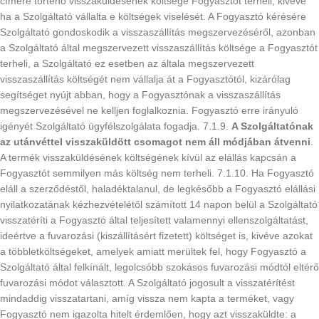
címére történő visszaküldésének költsége Fogyasztót terheli, kivéve
ha a Szolgáltató vállalta e költségek viselését. A Fogyasztó kérésére
Szolgáltató gondoskodik a visszaszállítás megszervezéséről, azonban
a Szolgáltató által megszervezett visszaszállítás költsége a Fogyasztót
terheli, a Szolgáltató ez esetben az általa megszervezett
visszaszállítás költségét nem vállalja át a Fogyasztótól, kizárólag
segítséget nyújt abban, hogy a Fogyasztónak a visszaszállítás
megszervezésével ne kelljen foglalkoznia. Fogyasztó erre irányuló
igényét Szolgáltató ügyfélszolgálata fogadja. 7.1.9.
A Szolgáltatónak
az utánvéttel visszaküldött csomagot nem áll módjában átvenni
.
A termék visszaküldésének költségének kívül az elállás kapcsán a
Fogyasztót semmilyen más költség nem terheli. 7.1.10. Ha Fogyasztó
eláll a szerződéstől, haladéktalanul, de legkésőbb a Fogyasztó elállási
nyilatkozatának kézhezvételétől számított 14 napon belül a Szolgáltató
visszatéríti a Fogyasztó által teljesített valamennyi ellenszolgáltatást,
ideértve a fuvarozási (kiszállításért fizetett) költséget is, kivéve azokat
a többletköltségeket, amelyek amiatt merültek fel, hogy Fogyasztó a
Szolgáltató által felkínált, legolcsóbb szokásos fuvarozási módtól eltérő
fuvarozási módot választott. A Szolgáltató jogosult a visszatérítést
mindaddig visszatartani, amíg vissza nem kapta a terméket, vagy
Fogyasztó nem igazolta hitelt érdemlően, hogy azt visszaküldte: a