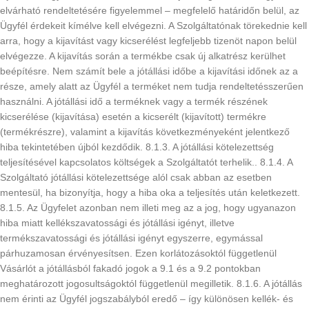
elvárható rendeltetésére figyelemmel – megfelelő határidőn belül, az
Ügyfél érdekeit kímélve kell elvégezni. A Szolgáltatónak törekednie kell
arra, hogy a kijavítást vagy kicserélést legfeljebb tizenöt napon belül
elvégezze. A kijavítás során a termékbe csak új alkatrész kerülhet
beépítésre. Nem számít bele a jótállási időbe a kijavítási időnek az a
része, amely alatt az Ügyfél a terméket nem tudja rendeltetésszerűen
használni. A jótállási idő a terméknek vagy a termék részének
kicserélése (kijavítása) esetén a kicserélt (kijavított) termékre
(termékrészre), valamint a kijavítás következményeként jelentkező
hiba tekintetében újból kezdődik. 8.1.3. A jótállási kötelezettség
teljesítésével kapcsolatos költségek a Szolgáltatót terhelik.. 8.1.4. A
Szolgáltató jótállási kötelezettsége alól csak abban az esetben
mentesül, ha bizonyítja, hogy a hiba oka a teljesítés után keletkezett.
8.1.5. Az Ügyfelet azonban nem illeti meg az a jog, hogy ugyanazon
hiba miatt kellékszavatossági és jótállási igényt, illetve
termékszavatossági és jótállási igényt egyszerre, egymással
párhuzamosan érvényesítsen. Ezen korlátozásoktól függetlenül
Vásárlót a jótállásból fakadó jogok a 9.1 és a 9.2 pontokban
meghatározott jogosultságoktól függetlenül megilletik. 8.1.6. A jótállás
nem érinti az Ügyfél jogszabályból eredő – így különösen kellék- és