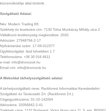
közreműködője által történik.
Szolgáltató Adatai:
Név: Modern Trading Kft.
Székhely és levelezési cím: 7130 Tolna Munkácsy Mihály utca 2.
Vállalkozói tevékenység megkezdése: 2020.
Adószám: 27948794-2-17
Nyilvántartási szám: 17-09-012377
Ügyfélszolgálat: lásd bővebben 1.7
Telefonszáma: +36 30 016 6611
e-mail: info@dronozok.hu
Email cím: info@dronozok.hu
A Weboldal tárhelyszolgáltató adatai:
A tárhelyszolgáltató neve: Rackforest Informatikai Kereskedelmi
Szolgáltató és Tanácsadó Zrt. (Rackforest Zrt.)
Cégjegyzékszáma: 01-10-142004
Adószáma: 32056842-2-41
Székhely címe: 1132 Budapest, Victor Hugo utca 11. 5. em. B05001.