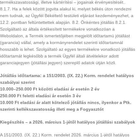
termékszavatossági, illetve kártérítési – jogainak érvényesítését..
8.1.7. Ha a felek között jogvita alakul ki, melyet békés úton rendezni
nem tudnak, az Ügyfél Békéltető testületi eljárást kezdeményezhet, a
12.2. pontban feltüntettettek alapján. 8.2. Önkéntes jótállás 8.2.1.
Szolgáltató az általa értékesített termékekre vonatkozóan a
Weboldalon, a Termék ismertetőjében megjelölt időtartamú jótállást
(garancia) vállal, amely a kormányrendelet szerinti időtartamnál
hosszabb is lehet. Szolgáltató az egyes termékekre vonatkozó jótállás
időtartamát legkésőbb a termék Ügyfél általi átvételekor adott
garanciajegyen (jótállási jegyen) szereplő adatok útján közli.
Jótállás időtartama: a 151/2003. (IX. 22.) Korm. rendelet hatályos
szabályai szerint
10.000–250.000 Ft közötti eladási ár esetén 2 év
250.000 Ft feletti eladási ár esetén 3 év
10.000 Ft eladási ár alatt kötelező jótállás nincs, ilyenkor a Ptk.
szerinti kellékszavatosság illeti meg a Fogyasztót
Kiegészítés – a 2026. március 1-jétől hatályos jótállási szabályok
A 151/2003. (IX. 22.) Korm. rendelet 2026. március 1-jétől hatályos