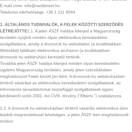
E-mail címe: info@rackforest.hu
Telefonos elérhetősége: +36 1 211 0044
1. ÁLTALÁNOS TUDNIVALÓK, A FELEK KÖZÖTTI SZERZŐDÉS
LÉTREJÖTTE
1.1. A jelen ÁSZF hatálya kiterjed a Magyarország
területén nyújtott minden olyan elektronikus kereskedelmi
szolgáltatásra, amely a dronozok.hu weboldalon (a továbbiakban:
Weboldal) található elektronikus áruházon (a továbbiakban:
dronozok.hu webáruház) keresztül történik.
Továbbá jelen ÁSZF hatálya kiterjed minden olyan kereskedelmi
ügyletre Magyarország területén, amely jelen szerződésben
meghatározott Felek között jön létre. A dronozok.hu webáruházban
történő vásárlást az elektronikus kereskedelmi szolgáltatások, az
információs társadalommal összefüggő szolgáltatások egyes
kérdéseiről szóló 2001. évi CVIII. törvény (“Elkertv.”) szabályozza.
1.2. A dronozok.hu webáruházban történő vásárlás elektronikus úton
leadott megrendeléssel lehetséges, a jelen ÁSZF-ben meghatározott
módon.