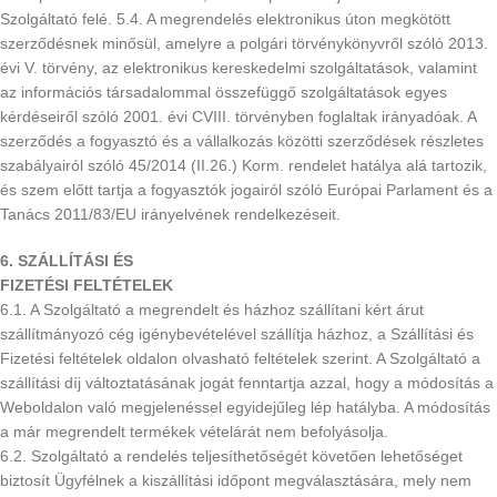
Szolgáltató felé. 5.4. A megrendelés elektronikus úton megkötött
szerződésnek minősül, amelyre a polgári törvénykönyvről szóló 2013.
évi V. törvény, az elektronikus kereskedelmi szolgáltatások, valamint
az információs társadalommal összefüggő szolgáltatások egyes
kérdéseiről szóló 2001. évi CVIII. törvényben foglaltak irányadóak. A
szerződés a fogyasztó és a vállalkozás közötti szerződések részletes
szabályairól szóló 45/2014 (II.26.) Korm. rendelet hatálya alá tartozik,
és szem előtt tartja a fogyasztók jogairól szóló Európai Parlament és a
Tanács 2011/83/EU irányelvének rendelkezéseit.
6. SZÁLLÍTÁSI ÉS
FIZETÉSI FELTÉTELEK
6.1. A Szolgáltató a megrendelt és házhoz szállítani kért árut
szállítmányozó cég igénybevételével szállítja házhoz, a Szállítási és
Fizetési feltételek oldalon olvasható feltételek szerint. A Szolgáltató a
szállítási díj változtatásának jogát fenntartja azzal, hogy a módosítás a
Weboldalon való megjelenéssel egyidejűleg lép hatályba. A módosítás
a már megrendelt termékek vételárát nem befolyásolja.
6.2. Szolgáltató a rendelés teljesíthetőségét követően lehetőséget
biztosít Ügyfélnek a kiszállítási időpont megválasztására, mely nem