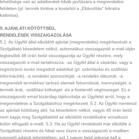
lehetősége van az adatbeviteli hibák javítására a megrendelési
felületen (pl. termék törlése a kosárból a „Eltávolítás” feliratra
kattintva).
5. AJÁNLATI KÖTÖTTSÉG,
RENDELÉSEK VISSZAIGAZOLÁSA
5.1. Az Ügyfél által elküldött ajánlat (megrendelés) megérkezését a
Szolgáltató késedelem nélkül, automatikus visszaigazoló e-mail útján
legkésőbb 48 órán belül visszaigazolja az Ügyfél részére, mely
visszaigazoló e-mail tartalmazza: -az Ügyfél által a vásárlás, vagy a
regisztráció során megadott adatokat (pl. számlázási és szállítási
információk), -a rendelés azonosítóját, -a rendelés dátumát, -a
megrendelt termékhez tartozó elemek felsorolását, mennyiségét, a
termék árát, -szállítási költséget -és a fizetendő végösszeget. Ez a
visszaigazoló email kizárólag tájékoztatja az Ügyfelet arról, hogy a
megrendelése a Szolgáltatóhoz megérkezett. 5.2. Az Ügyfél mentesül
az ajánlati kötöttség alól, ha késedelem nélkül, vagyis 48 órán belül
nem kapja meg Szolgáltatótól az elküldött rendelésére vonatkozó
külön elfogadó e-mailt. 5.3. Ha az Ügyfél rendelését már elküldte a
Szolgáltató részére és hibát vesz észre a visszaigazoló e-mailben
szereplő adatok tekintetében, azt 1 napon belül jeleznie kell a