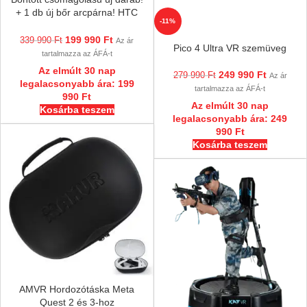
+ 1 db új bőr arcpárna! HTC
-11%
VIVE Pro 2 – VR szemüveg 5K
felbontással
199 990
Ft
339 990
Ft
Az ár
Pico 4 Ultra VR szemüveg
tartalmazza az ÁFÁ-t
Az elmúlt 30 nap
249 990
Ft
279 990
Ft
Az ár
legalacsonyabb ára:
199
tartalmazza az ÁFÁ-t
990
Ft
Az elmúlt 30 nap
Kosárba teszem
legalacsonyabb ára:
249
990
Ft
Kosárba teszem
AMVR Hordozótáska Meta
Quest 2 és 3-hoz