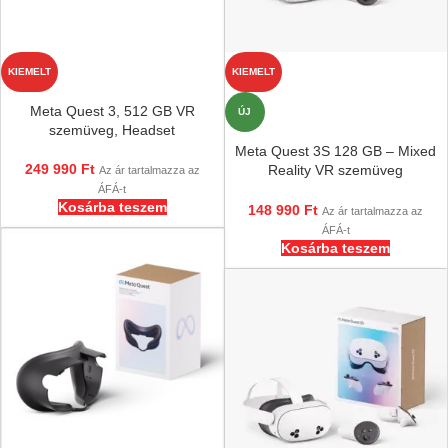
KIEMELT
KIEMELT
Meta Quest 3, 512 GB VR
ÚJ
szemüveg, Headset
Meta Quest 3S 128 GB – Mixed
249 990
Ft
Reality VR szemüveg
Az ár tartalmazza az
kontrollerrel, EU Verzió
ÁFÁ-t
Kosárba teszem
148 990
Ft
Az ár tartalmazza az
ÁFÁ-t
Kosárba teszem