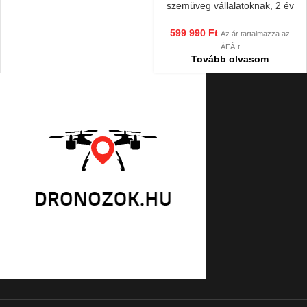
szemüveg vállalatoknak, 2 év
Garanciával!
599 990
Ft
Az ár tartalmazza az
ÁFÁ-t
Tovább olvasom