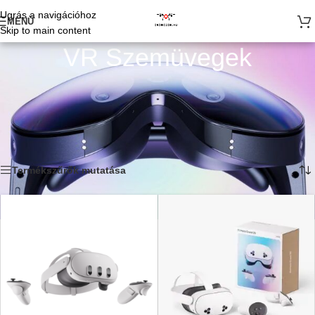
Ugrás a navigációhoz
MENÜ
Skip to main content
VR Szemüvegek
Virtuális Valóság szemüvegek széles választéka.
Meta Oculus Quest 2 és HTC VR szemüvegek.
Kezdőlap
/
VR világa: Meta Oculus
/
VR Szemüvegek
Mind a(z) 12 találat megjelenítve
Termékszűrők mutatása