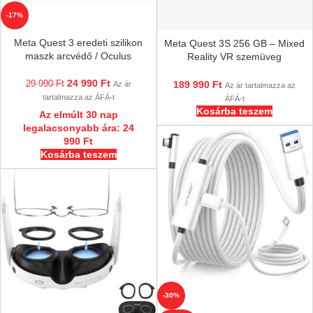
-17%
Meta Quest 3 eredeti szilikon
Meta Quest 3S 256 GB – Mixed
maszk arcvédő / Oculus
Reality VR szemüveg
kontrollerrel, EU Verzió
24 990
Ft
29 990
Ft
189 990
Ft
Az ár
Az ár tartalmazza az
tartalmazza az ÁFÁ-t
ÁFÁ-t
Kosárba teszem
Az elmúlt 30 nap
legalacsonyabb ára:
24
990
Ft
Kosárba teszem
-30%