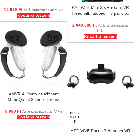
KAT Walk Mini S VR-room, VR
10 990
Ft
Az ár tartalmazza az ÁFÁ-t
Treadmill, futópad + 6 pár cipő
Kosárba teszem
és 3 pár papucs!
2 649 000
Ft
Az ár tartalmazza az
ÁFÁ-t
Kosárba teszem
AMVR Állítható csuklópánt
Meta Quest 3 kontrollerhez
9 990
Ft
Az ár tartalmazza az ÁFÁ-t
ELFO
Kosárba teszem
GYOT
T
HTC VIVE Focus 3 Headset VR