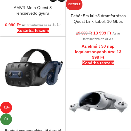
KIEMELT
AMVR Meta Quest 3
lencsevédő gyűrű
Fehér 5m külső áramforrásos
szemüvegeseknek
Quest Link kábel, 10 Gbps
6 990
Ft
Az ár tartalmazza az ÁFÁ-t
Meta Oculus Quest 3s, Quest
Kosárba teszem
3, 2, 1, Pro, Pico 4 Ultra,
13 999
Ft
19 990
Ft
Az ár
tartalmazza az ÁFÁ-t
Az elmúlt 30 nap
legalacsonyabb ára:
13
999
Ft
Kosárba teszem
-41%
ÚJ
Bontott csomagolásu új darab!