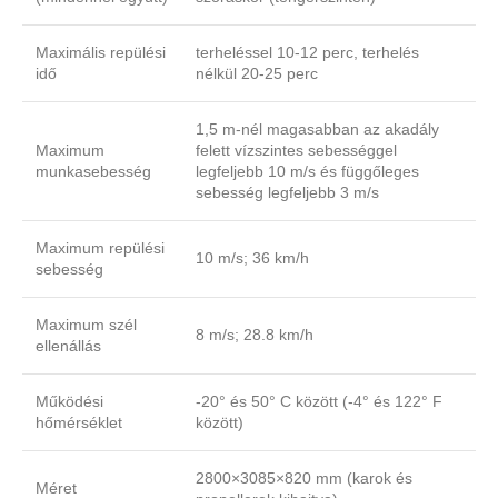
Maximális repülési
terheléssel 10-12 perc, terhelés
idő
nélkül 20-25 perc
1,5 m-nél magasabban az akadály
Maximum
felett vízszintes sebességgel
munkasebesség
legfeljebb 10 m/s és függőleges
sebesség legfeljebb 3 m/s
Maximum repülési
10 m/s; 36 km/h
sebesség
Maximum szél
8 m/s; 28.8 km/h
ellenállás
Működési
-20° és 50° C között (-4° és 122° F
hőmérséklet
között)
2800×3085×820 mm (karok és
Méret