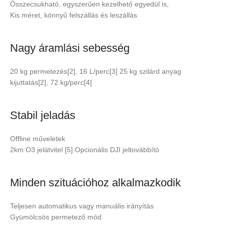
Összecsukható, egyszerűen kezelhető egyedül is,
Kis méret, könnyű felszállás és leszállás
Nagy áramlási sebesség
20 kg permetezés[2], 16 L/perc[3] 25 kg szilárd anyag
kijuttatás[2], 72 kg/perc[4]
Stabil jeladás
Offline műveletek
2km O3 jelátvitel [5] Opcionális DJI jeltovábbító
Minden szituációhoz alkalmazkodik
Teljesen automatikus vagy manuális irányítás
Gyümölcsös permetező mód