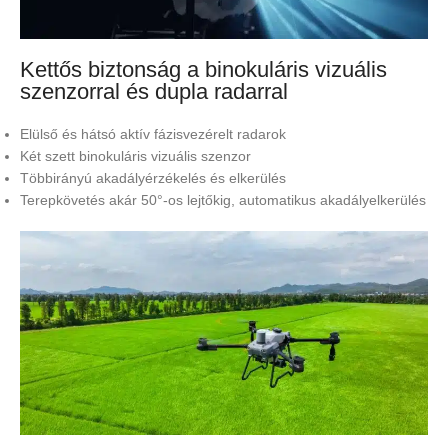
Kettős biztonság a binokuláris vizuális
szenzorral és dupla radarral
Elülső és hátsó aktív fázisvezérelt radarok
Két szett binokuláris vizuális szenzor
Többirányú akadályérzékelés és elkerülés
Terepkövetés akár 50°-os lejtőkig, automatikus akadályelkerülés