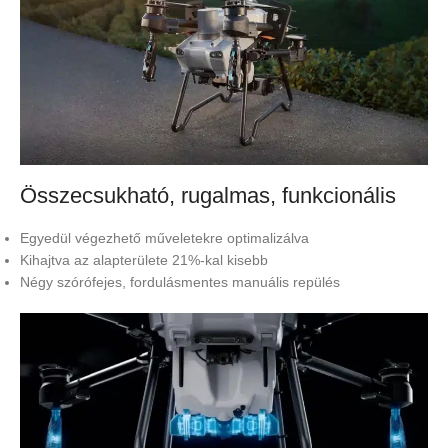
Összecsukható, rugalmas, funkcionális
Egyedül végezhető műveletekre optimalizálva
Kihajtva az alapterülete 21%-kal kisebb
Négy szórófejes, fordulásmentes manuális repülés