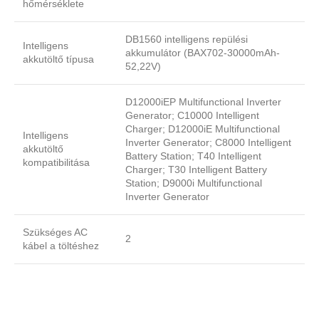
hőmérséklete
DB1560 intelligens repülési
Intelligens
akkumulátor (BAX702-30000mAh-
akkutöltő típusa
52,22V)
D12000iEP Multifunctional Inverter
Generator; C10000 Intelligent
Charger; D12000iE Multifunctional
Intelligens
Inverter Generator; C8000 Intelligent
akkutöltő
Battery Station; T40 Intelligent
kompatibilitása
Charger; T30 Intelligent Battery
Station; D9000i Multifunctional
Inverter Generator
Szükséges AC
2
kábel a töltéshez