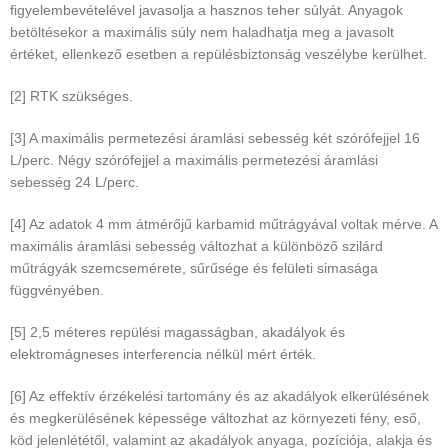
figyelembevételével javasolja a hasznos teher súlyát. Anyagok
betöltésekor a maximális súly nem haladhatja meg a javasolt
értéket, ellenkező esetben a repülésbiztonság veszélybe kerülhet.
[2] RTK szükséges.
[3] A maximális permetezési áramlási sebesség két szórófejjel 16
L/perc. Négy szórófejjel a maximális permetezési áramlási
sebesség 24 L/perc.
[4] Az adatok 4 mm átmérőjű karbamid műtrágyával voltak mérve. A
maximális áramlási sebesség változhat a különböző szilárd
műtrágyák szemcsemérete, sűrűsége és felületi simasága
függvényében.
[5] 2,5 méteres repülési magasságban, akadályok és
elektromágneses interferencia nélkül mért érték.
[6] Az effektív érzékelési tartomány és az akadályok elkerülésének
és megkerülésének képessége változhat az környezeti fény, eső,
köd jelenlététől, valamint az akadályok anyaga, pozíciója, alakja és