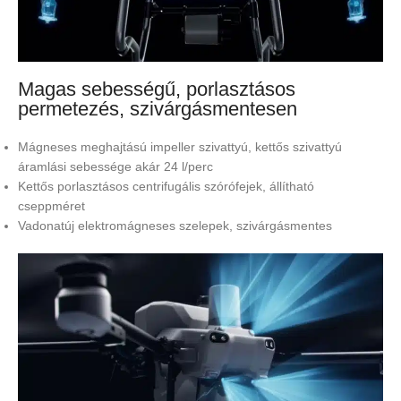
Magas sebességű, porlasztásos
permetezés, szivárgásmentesen
Mágneses meghajtású impeller szivattyú, kettős szivattyú
áramlási sebessége akár 24 l/perc
Kettős porlasztásos centrifugális szórófejek, állítható
cseppméret
Vadonatúj elektromágneses szelepek, szivárgásmentes