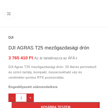
Kattints a nagyításhoz
DJI
DJI AGRAS T25 mezőgazdasági drón
3 765 410
Ft
Az ár tartalmazza az ÁFÁ-t
DJI Agras T25 mezőgazdasági drón: 20 literes permetező
és szóró tartály, kompakt, összecsukható váz és
centiméter-pontos RTK pozicionálás.
Engedélyezett utánrendelésre
-
+
KOSÁRBA TESZEM