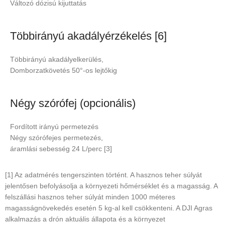
Változó dózisú kijuttatás
Többirányú akadályérzékelés [6]
Többirányú akadályelkerülés,
Domborzatkövetés 50°-os lejtőkig
Négy szórófej (opcionális)
Fordított irányú permetezés
Négy szórófejes permetezés,
áramlási sebesség 24 L/perc [3]
[1] Az adatmérés tengerszinten történt. A hasznos teher súlyát
jelentősen befolyásolja a környezeti hőmérséklet és a magasság. A
felszállási hasznos teher súlyát minden 1000 méteres
magasságnövekedés esetén 5 kg-al kell csökkenteni. A DJI Agras
alkalmazás a drón aktuális állapota és a környezet