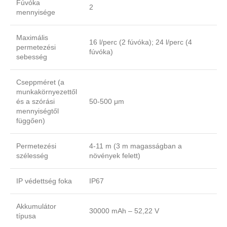
Fúvóka
2
mennyisége
Maximális
16 l/perc (2 fúvóka); 24 l/perc (4
permetezési
fúvóka)
sebesség
Cseppméret (a
munkakörnyezettől
és a szórási
50-500 μm
mennyiségtől
függően)
Permetezési
4-11 m (3 m magasságban a
szélesség
növények felett)
IP védettség foka
IP67
Akkumulátor
30000 mAh – 52,22 V
típusa