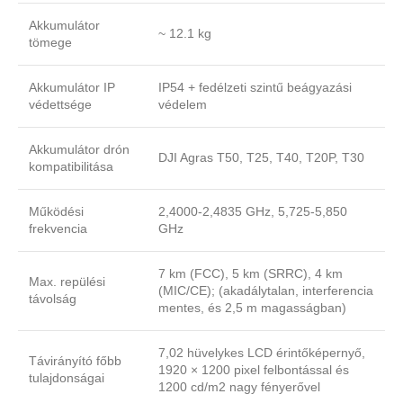
Akkumulátor
~ 12.1 kg
tömege
Akkumulátor IP
IP54 + fedélzeti szintű beágyazási
védettsége
védelem
Akkumulátor drón
DJI Agras T50, T25, T40, T20P, T30
kompatibilitása
Működési
2,4000-2,4835 GHz, 5,725-5,850
frekvencia
GHz
7 km (FCC), 5 km (SRRC), 4 km
Max. repülési
(MIC/CE); (akadálytalan, interferencia
távolság
mentes, és 2,5 m magasságban)
7,02 hüvelykes LCD érintőképernyő,
Távirányító főbb
1920 × 1200 pixel felbontással és
tulajdonságai
1200 cd/m2 nagy fényerővel