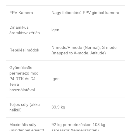
FPV Kamera
Nagy felbontású FPV gimbal kamera
Dinamikus
igen
áramlásvezérlés
N-mode/F-mode (Normal); S-mode
Repülési módok
(mapped to A-mode, Attitude)
Gyümölcsös
permetező mód
P4 RTK és DJI
Igen
Terra
használatával
Teljes súly (akku
39.9 kg
nélkül)
Maximális súly
92 kg permetezéskor, 103 kg
(mindennel együtt)
szóráskor (tengerszinten)