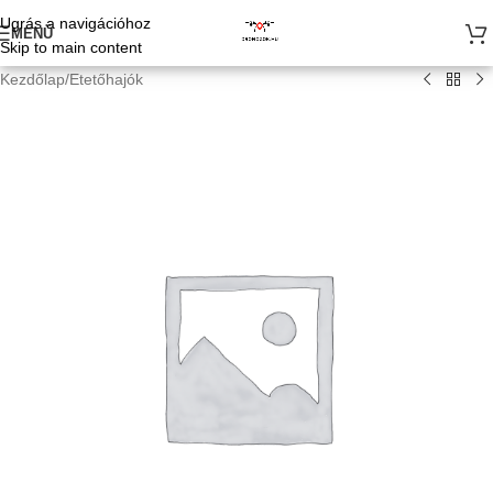
Ugrás a navigációhoz
MENÜ
Skip to main content
Kezdőlap
/
Etetőhajók