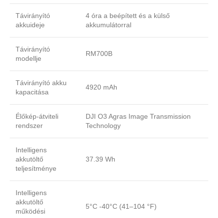
Távirányító
4 óra a beépített és a külső
akkuideje
akkumulátorral
Távirányító
RM700B
modellje
Távirányító akku
4920 mAh
kapacitása
Élőkép-átviteli
DJI O3 Agras Image Transmission
rendszer
Technology
Intelligens
akkutöltő
37.39 Wh
teljesítménye
Intelligens
akkutöltő
5°C -40°C (41–104 °F)
működési