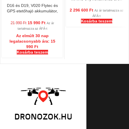
D16 és D19, V020 Flytec és
2 296 600
Ft
Az ár tartalmazza az
GPS etetőhajó akkumulátor,
ÁFÁ-t
7.4V, 12000 mAh
Kosárba teszem
15 990
Ft
21 990
Ft
Az ár
tartalmazza az ÁFÁ-t
Az elmúlt 30 nap
legalacsonyabb ára:
15
990
Ft
Kosárba teszem