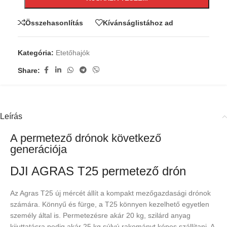
Összehasonlítás
Kívánságlistához ad
Kategória:
Etetőhajók
Share:
Leírás
A permetező drónok következő
generációja
DJI AGRAS T25 permetező drón
Az Agras T25 új mércét állít a kompakt mezőgazdasági drónok
számára. Könnyű és fürge, a T25 könnyen kezelhető egyetlen
személy által is. Permetezésre akár 20 kg, szilárd anyag
kijuttatásra pedig akár 25 kg súlyú rakományt képes szállítani. A