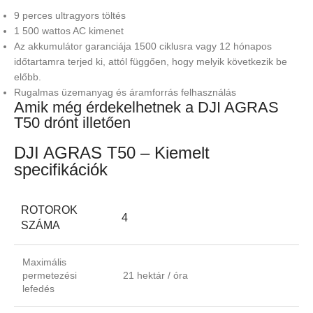
9 perces ultragyors töltés
1 500 wattos AC kimenet
Az akkumulátor garanciája 1500 ciklusra vagy 12 hónapos
időtartamra terjed ki, attól függően, hogy melyik következik be
előbb.
Rugalmas üzemanyag és áramforrás felhasználás
Amik még érdekelhetnek a DJI AGRAS
T50 drónt illetően
DJI AGRAS T50 – Kiemelt
specifikációk
ROTOROK
4
SZÁMA
Maximális
permetezési
21 hektár / óra
lefedés