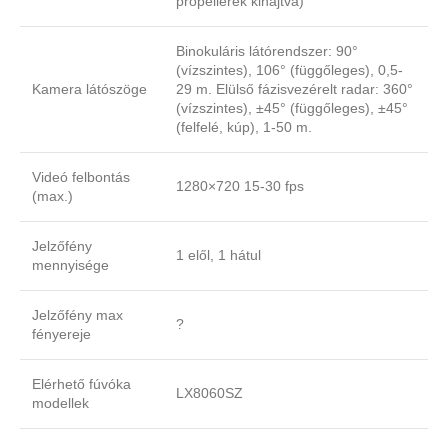
propellerek kihajtva)
Binokuláris látórendszer: 90°
(vízszintes), 106° (függőleges), 0,5-
Kamera látószöge
29 m. Elülső fázisvezérelt radar: 360°
(vízszintes), ±45° (függőleges), ±45°
(felfelé, kúp), 1-50 m.
Videó felbontás
1280×720 15-30 fps
(max.)
Jelzőfény
1 elől, 1 hátul
mennyisége
Jelzőfény max
?
fényereje
Elérhető fúvóka
LX8060SZ
modellek