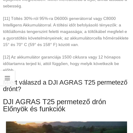
sebesség.
[11] Töltés 30%-ról 95%-ra D6000i generátorral vagy C8000
Intelligens Akkumulátorral. A töltési időt befolyásoló tényezők: a
töltőállomás tengerszint feletti magassága; a töltőkábel megfelel-e
a gyorstöltés követelményeinek; az akkumulátorcella hőmérséklete
15° és 70° C (59° és 158° F) között van.
[12] Az akkumulátor garanciája 1500 ciklusra vagy 12 hónapos
időtartamra terjed ki, attól függően, hogy melyik következik be
előbb.
Miért válaszd a DJI AGRAS T25 permetező
drónt?
DJI AGRAS T25 permetező drón
Előnyök és funkciók