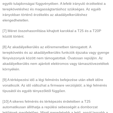
egyéb tulajdonságai függvényében. A lefelé irányuló érzékelést a
terepkövetéshez és magasságtartáshoz szükséges. Az egyéb
irányokban történő érzékelés az akadályelkerüléshez
elengedhetetlen.
[7] Méret összehasonlítása kihajtott karokkal a T25 és a T20P
között történt.
[8] Az akadályelkerülés az előremenetben támogatott. A
terepkövetés és az akadályelkerülés funkciók éjszaka vagy gyenge
fényviszonyok között nem támogatottak. Óvatosan repüljön. Az
akadályelkerülés nem ajánlott elektromos vagy támasztóvezetékek
környékén.
[9] A térképezési idő a légi felmérés befejezése után eltelt időre
vonatkozik. Az idő változhat a firmware verziójától, a légi felmérés
típusától és egyéb tényezőktől függően.
[10] A sikeres felmérés és térképezés érdekében a T25
automatikusan állíthatja a repülési sebességét a domborzat
lejtőjének megfelelően. Minél meredekebb a lejtő, annál lassabb a