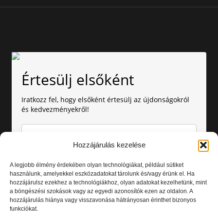
Értesülj elsőként
Iratkozz fel, hogy elsőként értesülj az újdonságokról
és kedvezményekről!
Hozzájárulás kezelése
A legjobb élmény érdekében olyan technológiákat, például sütiket
használunk, amelyekkel eszközadatokat tárolunk és/vagy érünk el. Ha
hozzájárulsz ezekhez a technológiákhoz, olyan adatokat kezelhetünk, mint
Amennyiben nem szeretnél több értesítést kapni, bármikor
a böngészési szokások vagy az egyedi azonosítók ezen az oldalon. A
leiratkozhatsz. Az adataid nálunk biztonságban vannak.
hozzájárulás hiánya vagy visszavonása hátrányosan érinthet bizonyos
Elolvastam és elfogadom az
Adatvédelmi nyilatkozatot.
funkciókat.