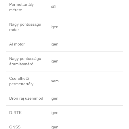
Permettartály
40L
mérete
Nagy pontosságú
igen
radar
AI motor
igen
Nagy pontosságú
igen
áramlásmérő
Cserélhető
nem
permettartály
Drón raj üzemmód
igen
D-RTK
igen
GNSS
igen