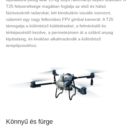
T25 felszereltsége magában foglalja az első és hátsó
fázisvezérelt radarokat, két binokuláris vizuális szenzort,
valamint egy nagy felbontású FPV gimbal kamerát. A T25
támogatja a különböző küldetéseket, a felméréstől és
térképezéstől kezdve, a permetezésen át a szilárd anyag
kijuttatásig, és kiválóan alkalmazkodik a különböző
tereptípusokhoz.
Könnyű és fürge