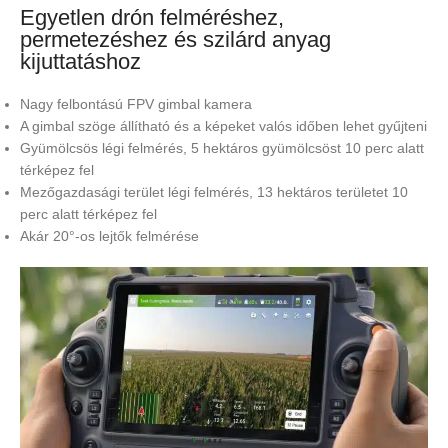
Egyetlen drón felméréshez,
permetezéshez és szilárd anyag
kijuttatáshoz
Nagy felbontású FPV gimbal kamera
A gimbal szöge állítható és a képeket valós időben lehet gyűjteni
Gyümölcsös légi felmérés, 5 hektáros gyümölcsöst 10 perc alatt
térképez fel
Mezőgazdasági terület légi felmérés, 13 hektáros területet 10
perc alatt térképez fel
Akár 20°-os lejtők felmérése