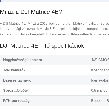
Mi az a DJI Matrice 4E?
A DJI Matrice 4E (M4E) a 2025-ben bemutatott Matrice 4 vállalati soro
közbiztonsági változat). A Mavic 3 Enterprise utódjaként kompakt, össz
kameramodullal és beépített RTK-val érkezik. Kifejezetten
földmérésre
DJI Matrice 4E – fő specifikációk
Nagylátószögű kamera
4/3" CMOS
Tele kamerák
Közepes te
Lézeres távmérő
Igen (valós
Sorozatfelvétel
0,5 mp-es 
RTK pontosság
Beépített