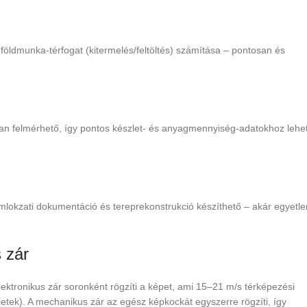
földmunka-térfogat (kitermelés/feltöltés) számítása – pontosan és
n felmérhető, így pontos készlet- és anyagmennyiség-adatokhoz lehe
omlokzati dokumentáció és tereprekonstrukció készíthető – akár egyetle
 zár
elektronikus zár soronként rögzíti a képet, ami 15–21 m/s térképezési
letek). A mechanikus zár az egész képkockát egyszerre rögzíti, így