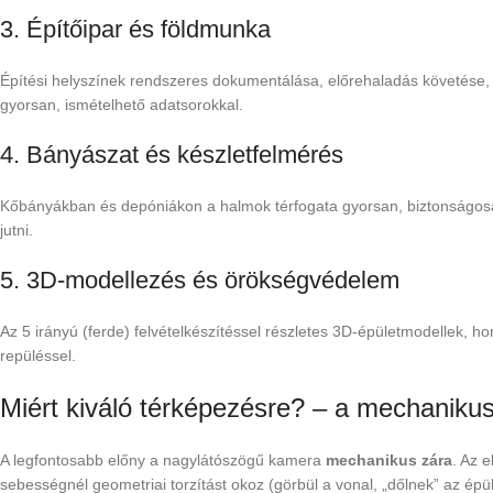
3. Építőipar és földmunka
Építési helyszínek rendszeres dokumentálása, előrehaladás követése, 
gyorsan, ismételhető adatsorokkal.
4. Bányászat és készletfelmérés
Kőbányákban és depóniákon a halmok térfogata gyorsan, biztonságosa
jutni.
5. 3D-modellezés és örökségvédelem
Az 5 irányú (ferde) felvételkészítéssel részletes 3D-épületmodellek, h
repüléssel.
Miért kiváló térképezésre? – a mechanikus
A legfontosabb előny a nagylátószögű kamera
mechanikus zára
. Az 
sebességnél geometriai torzítást okoz (görbül a vonal, „dőlnek” az épü