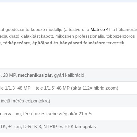
zat geodéziai-térképező modellje (a testvére, a
Matrice 4T
a hőkamerás
ecsukható kialakítást kapott, miközben professzionális, többszenzoros
, térképezésre, építőipari és bányászati felmérésre
tervezték.
, 20 MP,
mechanikus zár
, gyári kalibráció
le 1/1.3" 48 MP + tele 1/1.5" 48 MP (akár 112× hibrid zoom)
 idejű mérés célpontokra)
intervallum, térképezési sebesség akár 21 m/s
 RTK, ±1 cm; D-RTK 3, NTRIP és PPK támogatás