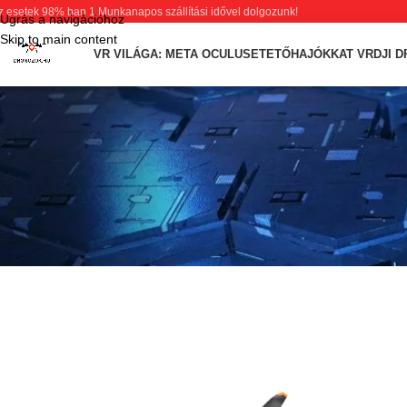
z esetek 98% ban 1 Munkanapos szállítási idővel dolgozunk!
Ugrás a navigációhoz
Skip to main content
VR VILÁGA: META OCULUS
ETETŐHAJÓK
KAT VR
DJI 
UNCAT
DJI Matrice 4E – mire jó
Posted by
Zs