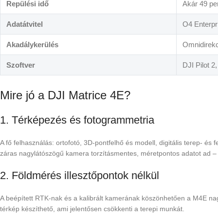
Repülési idő
Akár 49 pe
Adatátvitel
O4 Enterpr
Akadálykerülés
Omnidirekci
Szoftver
DJI Pilot 2
Mire jó a DJI Matrice 4E?
1. Térképezés és fotogrammetria
A fő felhasználás: ortofotó, 3D-pontfelhő és modell, digitális terep- é
záras nagylátószögű kamera torzításmentes, méretpontos adatot ad – 
2. Földmérés illesztőpontok nélkül
A beépített RTK-nak és a kalibrált kamerának köszönhetően a M4E n
térkép készíthető, ami jelentősen csökkenti a terepi munkát.