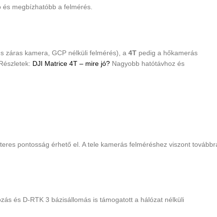
bb és megbízhatóbb a felmérés.
us záras kamera, GCP nélküli felmérés), a
4T
pedig a hőkamerás
 Részletek:
DJI Matrice 4T – mire jó?
Nagyobb hatótávhoz és
eres pontosság érhető el. A tele kamerás felméréshez viszont továbbr
ozás és D-RTK 3 bázisállomás is támogatott a hálózat nélküli