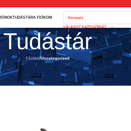
DRÓNOK
TUDÁSTÁR
A FIÓKOM
VÁLASSZ KATEGÓRIÁT
Tudástár
Főoldal
/
Uncategorized
EGORIZED
? (térképezés és földmérés)
olt
On 2026.06.29.