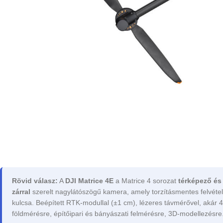
Rövid válasz:
A
DJI Matrice 4E
a Matrice 4 sorozat
térképező és
zárral
szerelt nagylátószögű kamera, amely torzításmentes felvéte
kulcsa. Beépített RTK-modullal (±1 cm), lézeres távmérővel, akár 49
földmérésre, építőipari és bányászati felmérésre, 3D-modellezésre