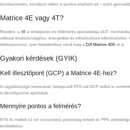
torzításmentes, korrekció nélkül is pontos ortofotót ad – ezért gyorsa
Matrice 4E vagy 4T?
Röviden: a
4E
a térképezés és földmérés specialistája (4/3" mechanik
változat közbiztonsághoz, energetikai és infrastruktúra-ellenőrzéshez.
többszenzoros, ipari feladatokhoz nézd meg a
DJI Matrice 400
-at is.
Gyakori kérdések (GYIK)
Kell illesztőpont (GCP) a Matrice 4E-hez?
A nagylátószögű kamerával, bekapcsolt RTK-val GCP nélkül is centimét
is illesztőpontok ajánlottak.
Mennyire pontos a felmérés?
RTK fix mellett ±1 cm (vízszintes) pontosság érhető el; PPK utófeldolg
területekhez.