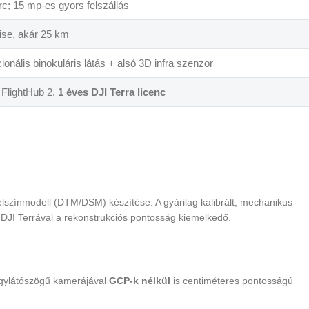
rc; 15 mp-es gyors felszállás
ise, akár 25 km
onális binokuláris látás + alsó 3D infra szenzor
, FlightHub 2,
1 éves DJI Terra licenc
s felszínmodell (DTM/DSM) készítése. A gyárilag kalibrált, mechanikus
DJI Terrával a rekonstrukciós pontosság kiemelkedő.
agylátószögű kamerájával
GCP-k nélkül
is centiméteres pontosságú