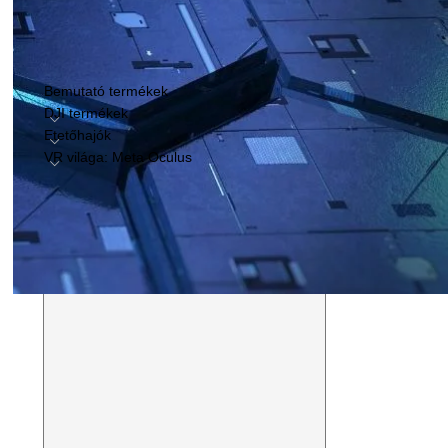
KATEGÓRIÁK
Bemutató termékek
DJI termékek
Etetőhajók
VR világa: Meta Oculus