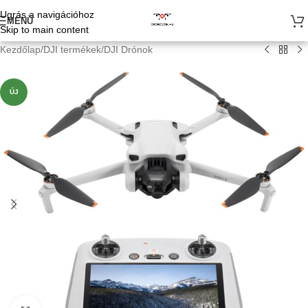
Ugrás a navigációhoz
MENÜ
Skip to main content
Kezdőlap
/
DJI termékek
/
DJI Drónok
ÚJ