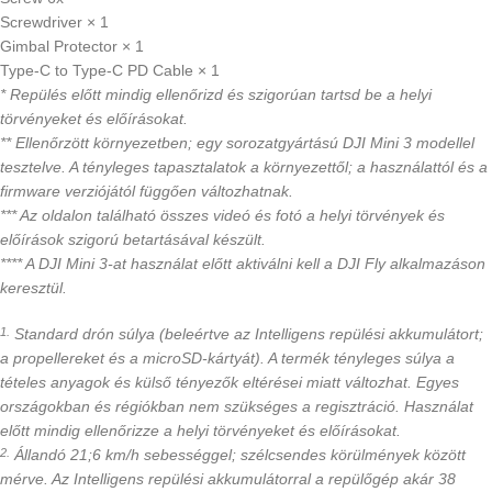
Screwdriver × 1
Gimbal Protector × 1
Type-C to Type-C PD Cable × 1
* Repülés előtt mindig ellenőrizd és szigorúan tartsd be a helyi
törvényeket és előírásokat.
** Ellenőrzött környezetben; egy sorozatgyártású DJI Mini 3 modellel
tesztelve. A tényleges tapasztalatok a környezettől; a használattól és a
firmware verziójától függően változhatnak.
*** Az oldalon található összes videó és fotó a helyi törvények és
előírások szigorú betartásával készült.
**** A DJI Mini 3-at használat előtt aktiválni kell a DJI Fly alkalmazáson
keresztül.
Standard drón súlya (beleértve az Intelligens repülési akkumulátort;
1.
a propellereket és a microSD-kártyát). A termék tényleges súlya a
tételes anyagok és külső tényezők eltérései miatt változhat. Egyes
országokban és régiókban nem szükséges a regisztráció. Használat
előtt mindig ellenőrizze a helyi törvényeket és előírásokat.
Állandó 21;6 km/h sebességgel; szélcsendes körülmények között
2.
mérve. Az Intelligens repülési akkumulátorral a repülőgép akár 38