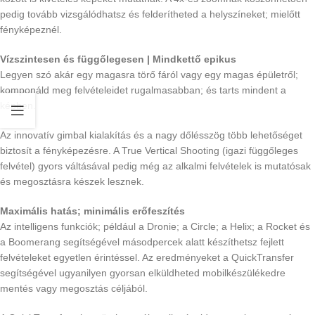
pedig tovább vizsgálódhatsz és felderítheted a helyszíneket; mielőtt
fényképeznél.
Vízszintesen és függőlegesen | Mindkettő epikus
Legyen szó akár egy magasra törő fáról vagy egy magas épületről;
komponáld meg felvételeidet rugalmasabban; és tarts mindent a
képben.
Az innovatív gimbal kialakítás és a nagy dőlésszög több lehetőséget
biztosít a fényképezésre. A True Vertical Shooting (igazi függőleges
felvétel) gyors váltásával pedig még az alkalmi felvételek is mutatósak
és megosztásra készek lesznek.
Maximális hatás; minimális erőfeszítés
Az intelligens funkciók; például a Dronie; a Circle; a Helix; a Rocket és
a Boomerang segítségével másodpercek alatt készíthetsz fejlett
felvételeket egyetlen érintéssel. Az eredményeket a QuickTransfer
segítségével ugyanilyen gyorsan elküldheted mobilkészülékedre
mentés vagy megosztás céljából.