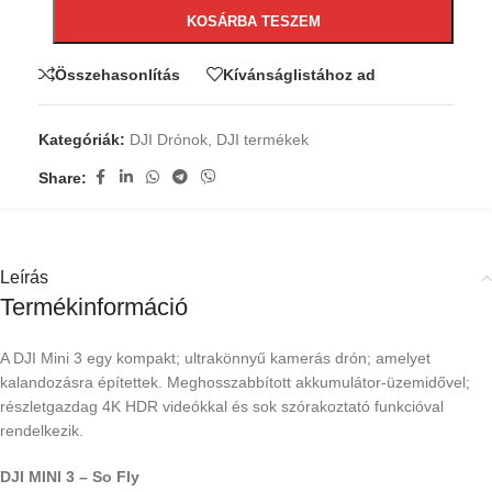
KOSÁRBA TESZEM
Összehasonlítás
Kívánságlistához ad
Kategóriák:
DJI Drónok
,
DJI termékek
Share:
Leírás
Termékinformáció
A DJI Mini 3 egy kompakt; ultrakönnyű kamerás drón; amelyet
kalandozásra építettek. Meghosszabbított akkumulátor-üzemidővel;
részletgazdag 4K HDR videókkal és sok szórakoztató funkcióval
rendelkezik.
DJI MINI 3 – So Fly