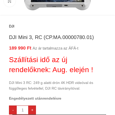
Kattints a nagyításhoz
DJI
DJI Mini 3, RC (CP.MA.00000780.01)
189 990
Ft
Az ár tartalmazza az ÁFÁ-t
Szállítási idő az új
rendelőknek: Aug. elején !
DJI Mini 3 RC: 249 g alatti drón 4K HDR videóval és
függőleges felvétellel, DJI RC távirányítóval.
Engedélyezett utánrendelésre
-
+