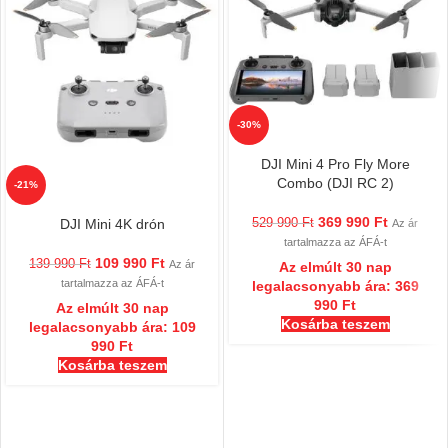
-30%
DJI Mini 4 Pro Fly More
Combo (DJI RC 2)
-21%
369 990
Ft
529 990
Ft
DJI Mini 4K drón
Az ár
tartalmazza az ÁFÁ-t
109 990
Ft
139 990
Ft
Az ár
Az elmúlt 30 nap
tartalmazza az ÁFÁ-t
legalacsonyabb ára:
369
990
Ft
Az elmúlt 30 nap
Kosárba teszem
legalacsonyabb ára:
109
990
Ft
Kosárba teszem