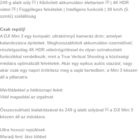
249 g alatti súly
| Kibővített akkumulátor élettartam
| 4K HDR
[1]
[2]
videó
| Függőleges felvételek | Intelligens funkciók | 38 km/h (5.
[3]
szintű) szélállóság
Csak repülj!
A DJI Mini 3 egy kompakt; ultrakönnyű kamerás drón; amelyet
kalandozásra építettek. Meghosszabbított akkumulátor-üzemidővel;
részletgazdag 4K HDR videórögzítéssel és olyan szórakoztató
funkciókkal rendelkezik; mint a True Vertical Shooting a közösségi
médiára optimalizált felvételek. Akár egy epikus autós utazást; vagy
akár csak egy napot örökítesz meg a saját kertedben; a Mini 3 készen
áll a pillanatra.
Mérföldekkel a hétköznapi felett.
Vidd magaddal az izgalmat.
Összecsukható kialakításával és 249 g alatti súlyával
a DJI Mini 3
[1]
készen áll az indulásra.
Ultra hosszú repülések.
Maradj fent; láss többet.