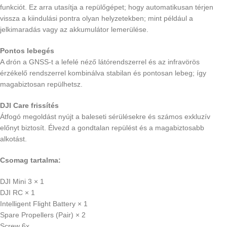
funkciót. Ez arra utasítja a repülőgépet; hogy automatikusan térjen
vissza a kiindulási pontra olyan helyzetekben; mint például a
jelkimaradás vagy az akkumulátor lemerülése.
Pontos lebegés
A drón a GNSS-t a lefelé néző látórendszerrel és az infravörös
érzékelő rendszerrel kombinálva stabilan és pontosan lebeg; így
magabiztosan repülhetsz.
DJI Care frissítés
Átfogó megoldást nyújt a baleseti sérülésekre és számos exkluzív
előnyt biztosít. Élvezd a gondtalan repülést és a magabiztosabb
alkotást.
Csomag tartalma:
DJI Mini 3 × 1
DJI RC × 1
Intelligent Flight Battery × 1
Spare Propellers (Pair) × 2
Screw 6x