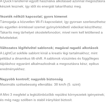
A QuickTransferrel együtt használva alkotásaid azonnal megosztásra
készek lesznek; így időt és energiát takaríthatsz meg.
Vezeték nélküli kapcsolat; gyors kimenet
Támogatja a közvetlen Wi-Fi-kapcsolatot; így gyorsan szerkeszthetsz
és egyetlen érintéssel szemet gyönyörködtető videókat készíthetsz.
Takaríts meg tárhelyet okostelefonodon; mivel nem kell letöltened a
felvételeket.
Változatos légifelvétel sablonok; magával ragadó alkotások
A LightCut sokféle sablont kínál a kreatív légi tartalmakhoz; mint
például a dinamikus tilt-shift. A sablonok vízszintes és függőleges
tájoláshoz egyaránt alkalmazkodnak a megosztásra kész; epikus
eredményekhez.
Nagyobb kontroll; nagyobb biztonság
Maximális szélsebesség ellenállás: 38 km/h (5. szint)
A Mini 3 megfelel a legkülönbözőbb repülési környezetek igényeinek;
és még nagy szélben is stabil irányítást biztosít.