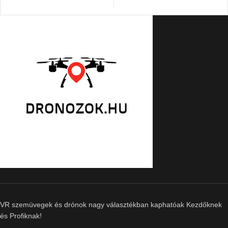
VR szemüvegek és drónok nagy választékban kaphatóak Kezdőknek
és Profiknak!