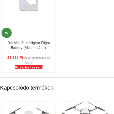
ÚJ
DJI Mini 3 Intelligent Flight
Battery (Akkumulátor)
29 990
Ft
Az ár tartalmazza az
ÁFÁ-t
Kosárba teszem
Kapcsolódó termékek