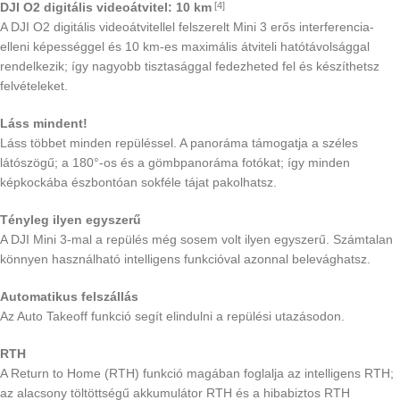
DJI O2 digitális videoátvitel: 10 km
[4]
A DJI O2 digitális videoátvitellel felszerelt Mini 3 erős interferencia-
elleni képességgel és 10 km-es maximális átviteli hatótávolsággal
rendelkezik; így nagyobb tisztasággal fedezheted fel és készíthetsz
felvételeket.
Láss mindent!
Láss többet minden repüléssel. A panoráma támogatja a széles
látószögű; a 180°-os és a gömbpanoráma fotókat; így minden
képkockába észbontóan sokféle tájat pakolhatsz.
Tényleg ilyen egyszerű
A DJI Mini 3-mal a repülés még sosem volt ilyen egyszerű. Számtalan
könnyen használható intelligens funkcióval azonnal belevághatsz.
Automatikus felszállás
Az Auto Takeoff funkció segít elindulni a repülési utazásodon.
RTH
A Return to Home (RTH) funkció magában foglalja az intelligens RTH;
az alacsony töltöttségű akkumulátor RTH és a hibabiztos RTH