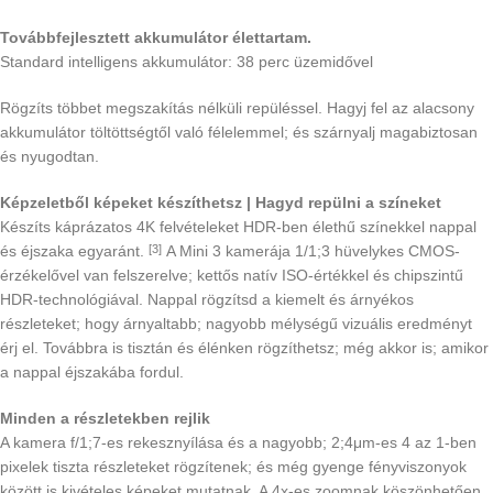
Továbbfejlesztett akkumulátor élettartam.
Standard intelligens akkumulátor: 38 perc üzemidővel
Rögzíts többet megszakítás nélküli repüléssel. Hagyj fel az alacsony
akkumulátor töltöttségtől való félelemmel; és szárnyalj magabiztosan
és nyugodtan.
Képzeletből képeket készíthetsz | Hagyd repülni a színeket
Készíts káprázatos 4K felvételeket HDR-ben élethű színekkel nappal
és éjszaka egyaránt.
A Mini 3 kamerája 1/1;3 hüvelykes CMOS-
[3]
érzékelővel van felszerelve; kettős natív ISO-értékkel és chipszintű
HDR-technológiával. Nappal rögzítsd a kiemelt és árnyékos
részleteket; hogy árnyaltabb; nagyobb mélységű vizuális eredményt
érj el. Továbbra is tisztán és élénken rögzíthetsz; még akkor is; amikor
a nappal éjszakába fordul.
Minden a részletekben rejlik
A kamera f/1;7-es rekesznyílása és a nagyobb; 2;4μm-es 4 az 1-ben
pixelek tiszta részleteket rögzítenek; és még gyenge fényviszonyok
között is kivételes képeket mutatnak. A 4x-es zoomnak köszönhetően