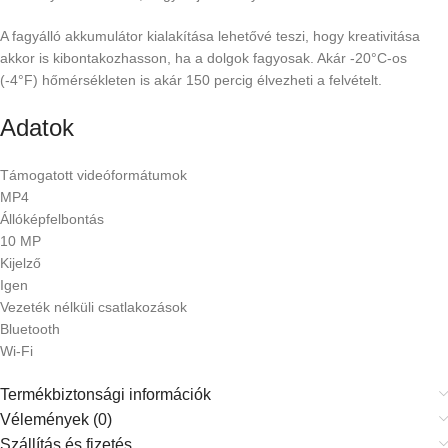
A fagyálló akkumulátor kialakítása lehetővé teszi, hogy kreativitása
akkor is kibontakozhasson, ha a dolgok fagyosak. Akár -20°C-os
(-4°F) hőmérsékleten is akár 150 percig élvezheti a felvételt.
Adatok
Támogatott videóformátumok
MP4
Állóképfelbontás
10 MP
Kijelző
Igen
Vezeték nélküli csatlakozások
Bluetooth
Wi-Fi
Termékbiztonsági információk
Vélemények (0)
Szállítás és fizetés