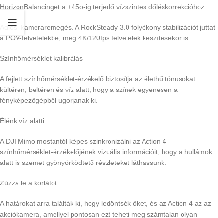
HorizonBalancinget a ±45o-ig terjedő vízszintes dőléskorrekcióhoz.
Adios, kameraremegés. A RockSteady 3.0 folyékony stabilizációt juttat
a POV-felvételekbe, még 4K/120fps felvételek készítésekor is.
Színhőmérséklet kalibrálás
A fejlett színhőmérséklet-érzékelő biztosítja az élethű tónusokat
kültéren, beltéren és víz alatt, hogy a színek egyenesen a
fényképezőgépből ugorjanak ki.
Élénk víz alatti
A DJI Mimo mostantól képes szinkronizálni az Action 4
színhőmérséklet-érzékelőjének vizuális információit, hogy a hullámok
alatt is szemet gyönyörködtető részleteket láthassunk.
Zúzza le a korlátot
A határokat arra találták ki, hogy ledöntsék őket, és az Action 4 az az
akciókamera, amellyel pontosan ezt teheti meg számtalan olyan