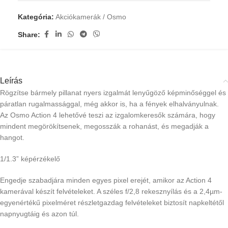
Kategória:
Akciókamerák / Osmo
Share:
Leírás
Rögzítse bármely pillanat nyers izgalmát lenyűgöző képminőséggel és
páratlan rugalmassággal, még akkor is, ha a fények elhalványulnak.
Az Osmo Action 4 lehetővé teszi az izgalomkeresők számára, hogy
mindent megörökítsenek, megosszák a rohanást, és megadják a
hangot.
1/1.3” képérzékelő
Engedje szabadjára minden egyes pixel erejét, amikor az Action 4
kamerával készít felvételeket. A széles f/2,8 rekesznyílás és a 2,4µm-
egyenértékű pixelméret részletgazdag felvételeket biztosít napkeltétől
napnyugtáig és azon túl.