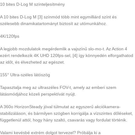
10 bites D-Log M színteljesítmény
A 10 bites D-Log M [3] színmód több mint egymilliárd színt és
szélesebb dinamikatartományt biztosít az utómunkához.
4K/120fps
A legjobb mozdulatok megérdemlik a vajszínű slo-mo-t. Az Action 4
ezért rendelkezik 4K UHD 120fps-sel, [4] így könnyedén elforgathatod
az időt, és élvezheted az egészet.
155° Ultra-széles látószög
Tapasztalja meg az ultraszéles FOV-t, amely az emberi szem
látásmódjához közeli perspektívát nyújt.
A 360o HorizonSteady jóval túlmutat az egyszerű akciókamera-
stabilizáláson, és bármilyen szögben korrigálja a vízszintes dőléseket,
függetlenül attól, hogy hány szaltó, csavarás vagy fordulat történik.
Valami kevésbé extrém dolgot tervezel? Próbálja ki a