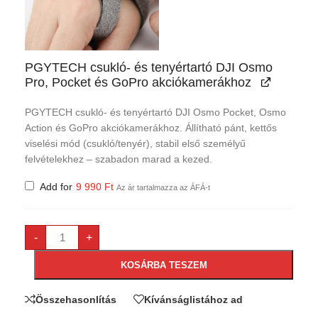
PGYTECH csukló- és tenyértartó DJI Osmo
Pro, Pocket és GoPro akciókamerákhoz
PGYTECH csukló- és tenyértartó DJI Osmo Pocket, Osmo
Action és GoPro akciókamerákhoz. Állítható pánt, kettős
viselési mód (csukló/tenyér), stabil első személyű
felvételekhez – szabadon marad a kezed.
Add for
9 990
Ft
Az ár tartalmazza az ÁFÁ-t
-
+
KOSÁRBA TESZEM
Összehasonlítás
Kívánságlistához ad