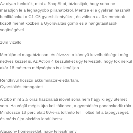
Az olyan funkciók, mint a SnapShot, biztosítják, hogy soha ne
maradjon le a legnagyobb pillanatokról. Mentse el a gyakran használt
beállításokat a C1-C5 gyorsbillentyűkre, és váltson az üzemmódok
között menet közben a Gyorsváltás gomb és a hangutasítások
segítségével.
18m vízálló
Merüljön el magabiztosan, és élvezze a könnyű kezelhetőséget még
nedves kézzel is. Az Action 4 készüléket úgy tervezték, hogy tok nélkül
akár 18 méteres mélységben is ellenálljon.
Rendkívül hosszú akkumulátor-élettartam,
Gyorstöltés támogatott
A több mint 2,5 órás használati idővel soha nem hagy ki egy ütemet
sem. Ha végül mégis újra kell töltened, a gyorstöltés gondoskodik róla.
Mindössze 18 perc alatt 80%-ra tölthető fel. Töltsd fel a tápegységet,
és máris újra akcióba lendülhetsz.
Alacsony hőmérséklet, nagy teljesítmény