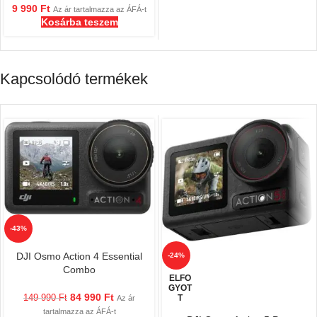
akciókamerákhoz
9 990
Ft
Az ár tartalmazza az ÁFÁ-t
Kosárba teszem
Kapcsolódó termékek
-43%
DJI Osmo Action 4 Essential
-24%
Combo
ELFO
GYOT
84 990
Ft
149 990
Ft
T
Az ár
tartalmazza az ÁFÁ-t