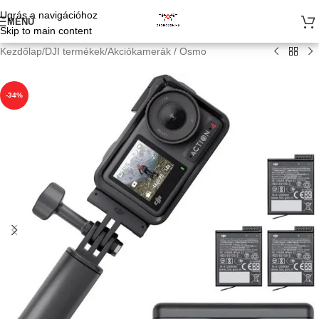
Ugrás a navigációhoz
MENÜ
Skip to main content
Kezdőlap
/
DJI termékek
/
Akciókamerák / Osmo
-34%