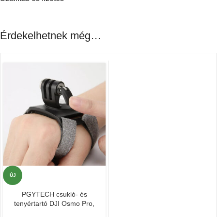
Érdekelhetnek még…
ÚJ
PGYTECH csukló- és
tenyértartó DJI Osmo Pro,
Pocket és GoPro