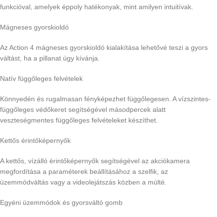
funkcióval, amelyek éppoly hatékonyak, mint amilyen intuitívak.
Mágneses gyorskioldó
Az Action 4 mágneses gyorskioldó kialakítása lehetővé teszi a gyors
váltást, ha a pillanat úgy kívánja.
Natív függőleges felvételek
Könnyedén és rugalmasan fényképezhet függőlegesen. A vízszintes-
függőleges védőkeret segítségével másodpercek alatt
veszteségmentes függőleges felvételeket készíthet.
Kettős érintőképernyők
A kettős, vízálló érintőképernyők segítségével az akciókamera
megfordítása a paraméterek beállításához a szelfik, az
üzemmódváltás vagy a videolejátszás közben a múlté.
Egyéni üzemmódok és gyorsváltó gomb