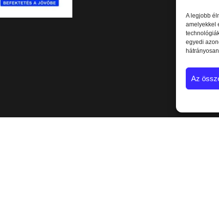
A legjobb él
amelyekkel e
technológiá
egyedi azon
hátrányosan 
Az össz
oldal használója elfogadja az
Adatvédelmi nyilatkozatot.