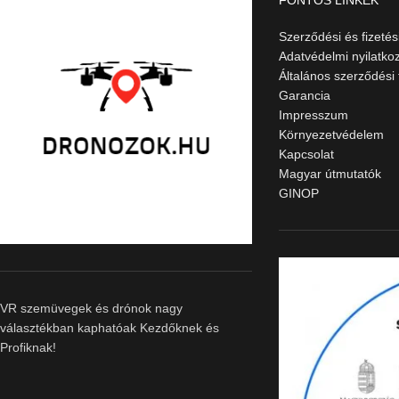
FONTOS LINKEK
Szerződési és fizetési
Adatvédelmi nyilatko
Általános szerződési 
Garancia
Impresszum
Környezetvédelem
Kapcsolat
Magyar útmutatók
GINOP
VR szemüvegek és drónok nagy
választékban kaphatóak Kezdőknek és
Profiknak!