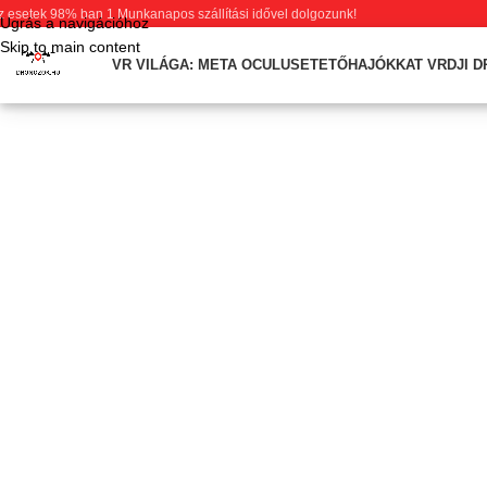
z esetek 98% ban 1 Munkanapos szállítási idővel dolgozunk!
Ugrás a navigációhoz
Skip to main content
VR VILÁGA: META OCULUS
ETETŐHAJÓK
KAT VR
DJI 