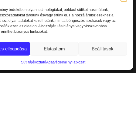
mény érdekében olyan technológiákat, például sütiket használunk,
szközadatokat tárolunk és/vagy érünk el. Ha hozzájárulsz ezekhez a
khoz, olyan adatokat kezelhetünk, mint a böngészési szokások vagy az
osítók ezen az oldalon. A hozzájárulás hiánya vagy visszavonása
érinthet bizonyos funkciókat.
es elfogadása
Elutasítom
Beállítások
Süti tájékoztató
Adatvédelmi nyilatkozat