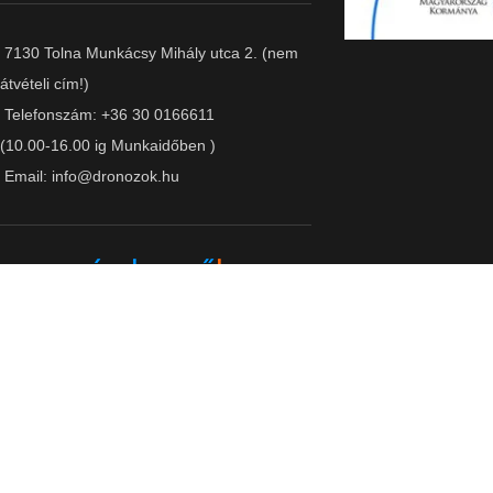
7130 Tolna Munkácsy Mihály utca 2. (nem
átvételi cím!)
Telefonszám: +36 30 0166611
(10.00-16.00 ig Munkaidőben )
Email: info@dronozok.hu
Árukereső.hu
Az 