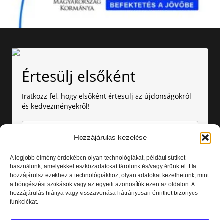
Értesülj elsőként
Iratkozz fel, hogy elsőként értesülj az újdonságokról
és kedvezményekről!
Hozzájárulás kezelése
A legjobb élmény érdekében olyan technológiákat, például sütiket
használunk, amelyekkel eszközadatokat tárolunk és/vagy érünk el. Ha
hozzájárulsz ezekhez a technológiákhoz, olyan adatokat kezelhetünk, mint
Amennyiben nem szeretnél több értesítést kapni, bármikor
a böngészési szokások vagy az egyedi azonosítók ezen az oldalon. A
leiratkozhatsz. Az adataid nálunk biztonságban vannak.
hozzájárulás hiánya vagy visszavonása hátrányosan érinthet bizonyos
funkciókat.
Elolvastam és elfogadom az
Adatvédelmi nyilatkozatot.