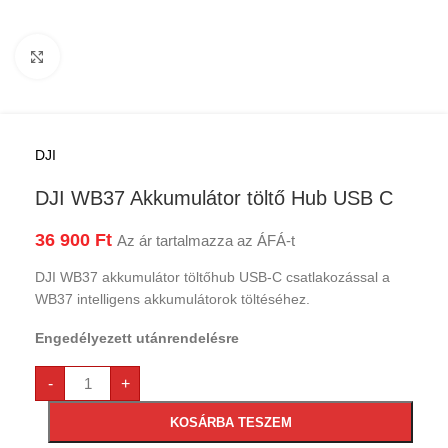
Kattints a nagyításhoz
DJI
DJI WB37 Akkumulátor töltő Hub USB C
36 900
Ft
Az ár tartalmazza az ÁFÁ-t
DJI WB37 akkumulátor töltőhub USB-C csatlakozással a
WB37 intelligens akkumulátorok töltéséhez.
Engedélyezett utánrendelésre
-
+
KOSÁRBA TESZEM