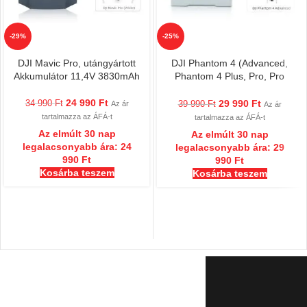
-29%
-25%
DJI Mavic Pro, utángyártott
DJI Phantom 4 (Advanced,
Akkumulátor 11,4V 3830mAh
Phantom 4 Plus, Pro, Pro
Obsidian) utángyártott
Akkumulátor 15,2v 5870mAh
24 990
Ft
29 990
Ft
34 990
Ft
Az ár
39 990
Ft
Az ár
tartalmazza az ÁFÁ-t
tartalmazza az ÁFÁ-t
Az elmúlt 30 nap
Az elmúlt 30 nap
legalacsonyabb ára:
24
legalacsonyabb ára:
29
990
Ft
990
Ft
Kosárba teszem
Kosárba teszem