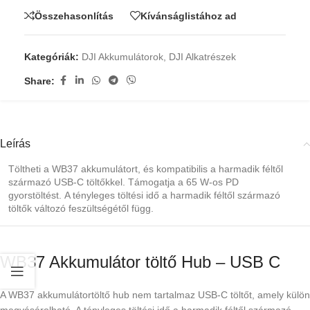
Összehasonlítás
Kívánságlistához ad
Kategóriák:
DJI Akkumulátorok
,
DJI Alkatrészek
Share:
Leírás
Töltheti a WB37 akkumulátort, és kompatibilis a harmadik féltől
származó USB-C töltőkkel. Támogatja a 65 W-os PD
gyorstöltést. A tényleges töltési idő a harmadik féltől származó
töltők változó feszültségétől függ.
WB37 Akkumulátor töltő Hub – USB C
A WB37 akkumulátortöltő hub nem tartalmaz USB-C töltőt, amely külön