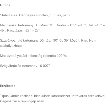
Gimbal
Stabilizálás 3 tengelyes (döntés, gurulás, pan)
Mechanikai tartomány DJI Mavic 3T: Döntés: -135° – 45°, Roll: -45° –
45°, Pásztázás: -27° – 27°
Szabályozható tartomány Döntés: -90° és 35° között, Pan: Nem
szabályozható
Max szabályozási sebesség (döntés) 100°/s
Szögvibrációs tartomány ±0,007°
Érzékelés
Típus Omnidirectional binokuláris látórendszer, infravörös érzékelővel
kiegészítve a repülőgép alján.