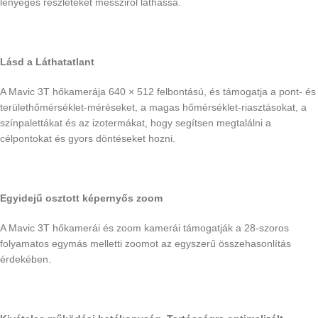
lényeges részleteket messziről láthassa.
Lásd a Láthatatlant
A Mavic 3T hőkamerája 640 × 512 felbontású, és támogatja a pont- és
területhőmérséklet-méréseket, a magas hőmérséklet-riasztásokat, a
színpalettákat és az izotermákat, hogy segítsen megtalálni a
célpontokat és gyors döntéseket hozni.
Egyidejű osztott képernyős zoom
A Mavic 3T hőkamerái és zoom kamerái támogatják a 28-szoros
folyamatos egymás melletti zoomot az egyszerű összehasonlítás
érdekében.