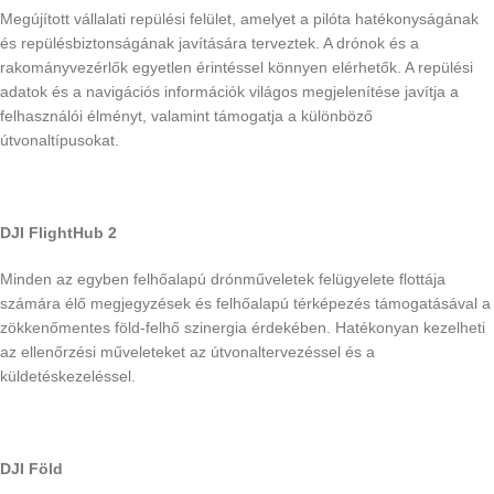
Megújított vállalati repülési felület, amelyet a pilóta hatékonyságának
és repülésbiztonságának javítására terveztek. A drónok és a
rakományvezérlők egyetlen érintéssel könnyen elérhetők. A repülési
adatok és a navigációs információk világos megjelenítése javítja a
felhasználói élményt, valamint támogatja a különböző
útvonaltípusokat.
DJI FlightHub 2
Minden az egyben felhőalapú drónműveletek felügyelete flottája
számára élő megjegyzések és felhőalapú térképezés támogatásával a
zökkenőmentes föld-felhő szinergia érdekében. Hatékonyan kezelheti
az ellenőrzési műveleteket az útvonaltervezéssel és a
küldetéskezeléssel.
DJI Föld