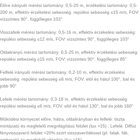
Előre irányuló mérési tartomány: 0,5-20 m, érzékelési tartomány: 0,5-
200 m, effektív érzékelési sebesség: repülési sebesség ≤15 m/s, FOV:
vízszintes 90°, függőleges 103°
Visszafelé mérési tartomány: 0,5-16 m, effektív érzékelési sebesség:
repülési sebesség ≤12 m/s, FOV: vízszintes 90°, függőleges 103°
Oldalirányú mérési tartomány: 0,5-25 m, effektív érzékelési sebesség:
repülési sebesség ≤15 m/s, FOV: vízszintes 90°, függőleges 85°
Felfelé irányuló mérési tartomány: 0,2-10 m, effektív érzékelési
sebesség: repülési sebesség ≤6 m/s, FOV: elöl és hátul 100°, bal és
jobb 90°
Lefelé mérési tartomány: 0,3-18 m, effektív érzékelési sebesség:
repülési sebesség ≤6 m/s, FOV: elöl és hátul 130°, bal és jobb 160°
Működési környezet előre, hátra, oldalirányban és felfelé: tiszta
mintázatú és megfelelő megvilágítású felület (lux >15) ; Lefelé: Diffúz
fényvisszaverő felület >20% szórt visszaverődéssel (pl. falak, fák,
emberek) és megfelelő világítás (lux >15)