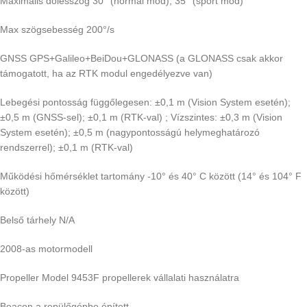
Maximális dőlésszög 30° (normál mód), 35° (sport mód)
Max szögsebesség 200°/s
GNSS GPS+Galileo+BeiDou+GLONASS (a GLONASS csak akkor
támogatott, ha az RTK modul engedélyezve van)
Lebegési pontosság függőlegesen: ±0,1 m (Vision System esetén);
±0,5 m (GNSS-sel); ±0,1 m (RTK-val) ; Vízszintes: ±0,3 m (Vision
System esetén); ±0,5 m (nagypontosságú helymeghatározó
rendszerrel); ±0,1 m (RTK-val)
Működési hőmérséklet tartomány -10° és 40° C között (14° és 104° F
között)
Belső tárhely N/A
2008-as motormodell
Propeller Model 9453F propellerek vállalati használatra
Beacon a repülőgépbe épített