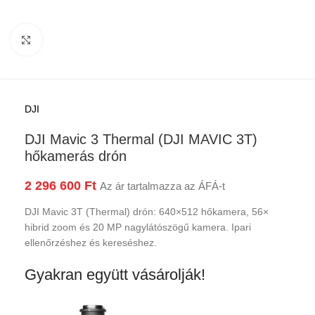
Kattints a nagyításhoz
DJI
DJI Mavic 3 Thermal (DJI MAVIC 3T)
hőkamerás drón
2 296 600
Ft
Az ár tartalmazza az ÁFÁ-t
DJI Mavic 3T (Thermal) drón: 640×512 hőkamera, 56×
hibrid zoom és 20 MP nagylátószögű kamera. Ipari
ellenőrzéshez és kereséshez.
Gyakran együtt vásárolják!