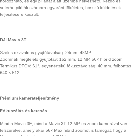
hordozható, és egy pillanat alatt üzembe helyezhető. Kezdő és
veterán pilóták számára egyaránt tökéletes, hosszú küldetések
teljesítésére készült.
DJI Mavic 3T
Széles ekvivalens gyújtótávolság: 24mm, 48MP
Zoomnak megfelelő gyújtótáv: 162 mm, 12 MP, 56× hibrid zoom
Termikus DFOV: 61°, egyenértékű fókusztávolság: 40 mm, felbontás
640 × 512
Prémium kamerateljesítmény
Fókuszálás és keresés
Mind a Mavic 3E, mind a Mavic 3T 12 MP-es zoom kamerával van
felszerelve, amely akár 56× Max hibrid zoomot is támogat, hogy a