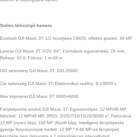
Széles látószögű kamera
Érzékelő DJI Mavic 3T: 1/2 hüvelykes CMOS, effektív pixelek: 48 MP
Lencse DJI Mavic 3T: FOV: 84°, Formátum egyenértékű: 24 mm,
Rekesz: f/2.8, Fókusz: 1 m-től ∞
ISO tartomány DJI Mavic 3T: 100-25600
Zár sebesség DJI Mavic 3T: Elektronikus redőny: 8-1/8000 s
Max képméret DJI Mavic 3T: 8000×6000
Fényképezési módok DJI Mavic 3T: Egyszemélyes: 12 MP/48 MP,
Időzített: 12 MP/48 MP, JPEG: 2/3/5/7/10/15/20/30/60 s*, Panoráma:
12 MP (nyers kép); 100 MP (fűzött kép), Intelligens fényképezés
gyenge fényviszonyok mellett: 12 MP * A 48 MP-es fényképek
készítése nem támogatja a 2 másodperces intervallumot