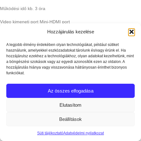
Működési idő kb. 3 óra
Video kimeneti port Mini-HDMI port
Hozzájárulás kezelése
Működési hőmérséklet tartomány -10° és 40° C között (14° és 104° F
között)
A legjobb élmény érdekében olyan technológiákat, például sütiket
használunk, amelyekkel eszközadatokat tárolunk és/vagy érünk el. Ha
Tárolási hőmérséklet -30°-tól 60°C-ig (-22-140°F) (egy hónapon
hozzájárulsz ezekhez a technológiákhoz, olyan adatokat kezelhetünk, mint
belül), -30°-tól 45°C-ig (-22°-tól 113°F-ig) (1-3 hónapig), -30° -35°C-ig
a böngészési szokások vagy az egyedi azonosítók ezen az oldalon. A
hozzájárulás hiánya vagy visszavonása hátrányosan érinthet bizonyos
(-22-95°F) (három-hat hónapig), -30°-tól 25°C-ig (-22°-77°F) (több
funkciókat.
mint hat hónapig)
Töltési hőmérséklet 5–40 °C (41–104 °F)
Az összes elfogadása
Támogatott DJI Repülőgép DJI Mavic 3E, DJI Mavic 3T
Elutasítom
GNSS GPS+Galileo+GLONASS
Beállítások
Méretek Az antennák összehajtva és a vezérlőkarok nem szerelve:
Süti tájékoztató
Adatvédelmi nyilatkozat
183,27 × 137,41 × 47,6 mm (H × SZ × M) ; Kibontott antennák és