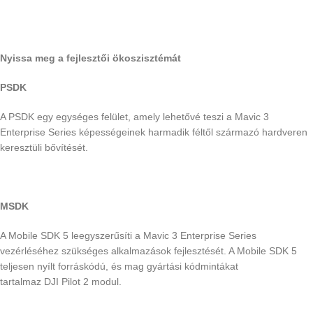
Nyissa meg a fejlesztői ökoszisztémát
PSDK
A PSDK egy egységes felület, amely lehetővé teszi a Mavic 3
Enterprise Series képességeinek harmadik féltől származó hardveren
keresztüli bővítését.
MSDK
A Mobile SDK 5 leegyszerűsíti a Mavic 3 Enterprise Series
vezérléséhez szükséges alkalmazások fejlesztését. A Mobile SDK 5
teljesen nyílt forráskódú, és mag gyártási kódmintákat
tartalmaz DJI Pilot 2 modul.