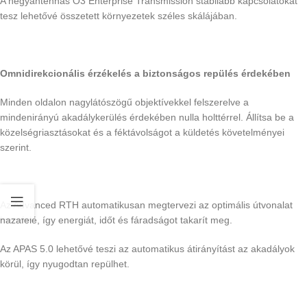
A négyantennás O3 Enterprise Transmission stabilabb kapcsolatokat
tesz lehetővé összetett környezetek széles skálájában.
Omnidirekcionális érzékelés a biztonságos repülés érdekében
Minden oldalon nagylátószögű objektívekkel felszerelve a
mindenirányú akadálykerülés érdekében nulla holttérrel. Állítsa be a
közelségriasztásokat és a féktávolságot a küldetés követelményei
szerint.
Az Advanced RTH automatikusan megtervezi az optimális útvonalat
hazafelé, így energiát, időt és fáradságot takarít meg.
Az APAS 5.0 lehetővé teszi az automatikus átirányítást az akadályok
körül, így nyugodtan repülhet.