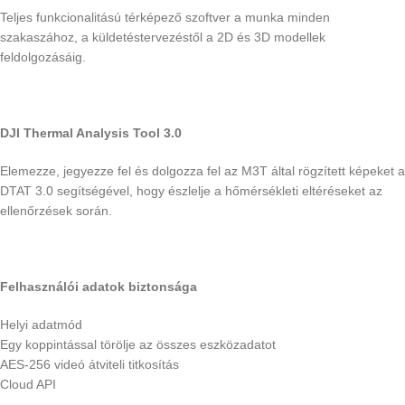
Teljes funkcionalitású térképező szoftver a munka minden
szakaszához, a küldetéstervezéstől a 2D és 3D modellek
feldolgozásáig.
DJI Thermal Analysis Tool 3.0
Elemezze, jegyezze fel és dolgozza fel az M3T által rögzített képeket a
DTAT 3.0 segítségével, hogy észlelje a hőmérsékleti eltéréseket az
ellenőrzések során.
Felhasználói adatok biztonsága
Helyi adatmód
Egy koppintással törölje az összes eszközadatot
AES-256 videó átviteli titkosítás
Cloud API