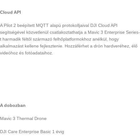
Cloud API
A Pilot 2 beépített MQTT alapú protokolljaival DJI Cloud API
segítségével közvetlenül csatlakoztathatja a Mavic 3 Enterprise Series-
t harmadik féltől származó felhőplatformokhoz anélkül, hogy
alkalmazást kellene fejlesztenie. Hozzáférhet a drón hardveréhez, élő
videóhoz és fotóadataihoz.
A dobozban
Mavic 3 Thermal Drone
DJI Care Enterprise Basic 1 évig