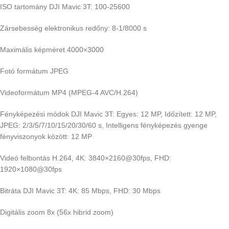
ISO tartomány DJI Mavic 3T: 100-25600
Zársebesség elektronikus redőny: 8-1/8000 s
Maximális képméret 4000×3000
Fotó formátum JPEG
Videoformátum MP4 (MPEG-4 AVC/H.264)
Fényképezési módok DJI Mavic 3T: Egyes: 12 MP, Időzített: 12 MP,
JPEG: 2/3/5/7/10/15/20/30/60 s, Intelligens fényképezés gyenge
fényviszonyok között: 12 MP
Videó felbontás H.264, 4K: 3840×2160@30fps, FHD:
1920×1080@30fps
Bitráta DJI Mavic 3T: 4K: 85 Mbps, FHD: 30 Mbps
Digitális zoom 8x (56x hibrid zoom)