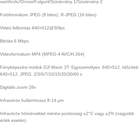
vas/Arctic/Orvosi/Fulgurit/Szivárvány 1/Szivárvány 2
Fotóformátum JPEG (8 bites), R-JPEG (16 bites)
Videó felbontás 640×512@30fps
Bitráta 6 Mbps
Videoformátum MP4 (MPEG-4 AVC/H.264)
Fényképezési módok DJI Mavic 3T: Egyszemélyes: 640×512, Időzített:
640×512, JPEG: 2/3/5/7/10/15/20/30/60 s
Digitális zoom 28x
Infravörös hullámhossz 8-14 μm
Infravörös hőmérséklet mérési pontosság ±2°C vagy ±2% (nagyobb
érték esetén)