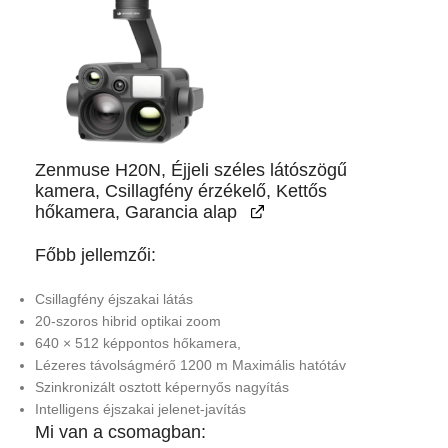
Zenmuse H20N, Éjjeli széles látószögű
kamera, Csillagfény érzékelő, Kettős
hőkamera, Garancia alap
Főbb jellemzői:
Csillagfény éjszakai látás
20-szoros hibrid optikai zoom
640 × 512 képpontos hőkamera,
Lézeres távolságmérő 1200 m Maximális hatótáv
Szinkronizált osztott képernyős nagyítás
Intelligens éjszakai jelenet-javítás
Mi van a csomagban: