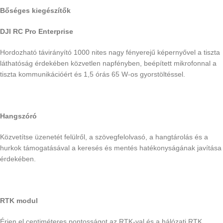
Bőséges kiegészítők
DJI RC Pro Enterprise
Hordozható távirányító 1000 nites nagy fényerejű képernyővel a tiszta
láthatóság érdekében közvetlen napfényben, beépített mikrofonnal a
tiszta kommunikációért és 1,5 órás 65 W-os gyorstöltéssel.
Hangszóró
Közvetítse üzenetét felülről, a szövegfelolvasó, a hangtárolás és a
hurkok támogatásával a keresés és mentés hatékonyságának javítása
érdekében.
RTK modul
Érjen el centiméteres pontosságot az RTK-val és a hálózati RTK