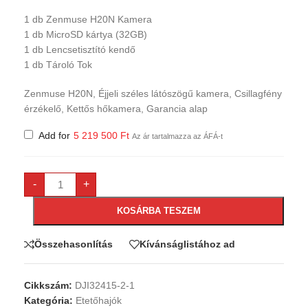
1 db Zenmuse H20N Kamera
1 db MicroSD kártya (32GB)
1 db Lencsetisztító kendő
1 db Tároló Tok
Zenmuse H20N, Éjjeli széles látószögű kamera, Csillagfény
érzékelő, Kettős hőkamera, Garancia alap
Add for
5 219 500
Ft
Az ár tartalmazza az ÁFÁ-t
-
+
KOSÁRBA TESZEM
Összehasonlítás
Kívánságlistához ad
Cikkszám:
DJI32415-2-1
Kategória:
Etetőhajók