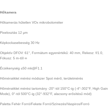
Hőkamera
Hőkamerás hűtetlen VOx mikrobolométer
Pixelosztás 12 μm
Képkockasebesség 30 Hz
Objektív DFOV: 61°, Formátum egyenértékű: 40 mm, Rekesz: f/1.0,
Fókusz: 5 m-től ∞
Érzékenység ≤50 mk@F1.1
Hőmérséklet mérési módszer Spot mérő, területmérés
Hőmérséklet mérési tartomány -20°-tól 150°C-ig (-4°-302°F, High Gain
Mode), 0°-tól 500°C-ig (32°-932°F, alacsony erősítésű mód)
Paletta Fehér Forró/Fekete Forró/Színezés/Vaspiros/Forró