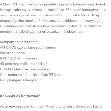
A Mavic 3 Enterprise Series újradefiniálja a kis kereskedelmi drónok
iparági szabványait. A mechanikus zárral, 56× zoom kamerával és a
centiméteres pontosságot biztosító RTK modullal a Mavic 3E új
magasságokba emeli a térképezést és a küldetés hatékonyságát.
Hőkamerás változat áll rendelkezésre tűzoltáshoz, kutatáshoz és
mentéshez, ellenőrzéshez és éjszakai műveletekhez.
Kompakt és hordozható
4/3 CMOS széles látószögű kamera
56× hibrid zoom
640 × 512 px hőkamera
45 perc maximális repülési idő
DJI O3 Enterprise Transmission
Centiméter szintű pozicionálás RTK-val
Nagy hangerős hangszóró
Kompakt és hordozható
Az áramvonalas és kompakt Mavic 3 Enterprise Series egy kézben