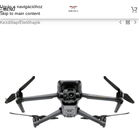
Ugrás a navigációhoz
MENÜ
Skip to main content
Kezdőlap
/
Etetőhajók