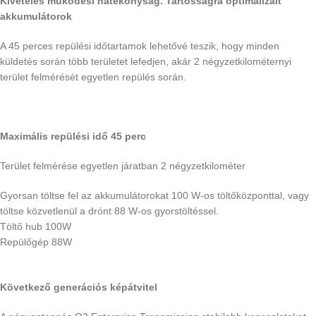
Kivételes működési hatékonyság. Tartósságra optimalizált
akkumulátorok
A 45 perces repülési időtartamok lehetővé teszik, hogy minden
küldetés során több területet lefedjen, akár 2 négyzetkilométernyi
terület felmérését egyetlen repülés során.
Maximális repülési idő 45 perc
Terület felmérése egyetlen járatban 2 négyzetkilométer
Gyorsan töltse fel az akkumulátorokat 100 W-os töltőközponttal, vagy
töltse közvetlenül a drónt 88 W-os gyorstöltéssel.
Töltő hub 100W
Repülőgép 88W
Következő generációs képátvitel