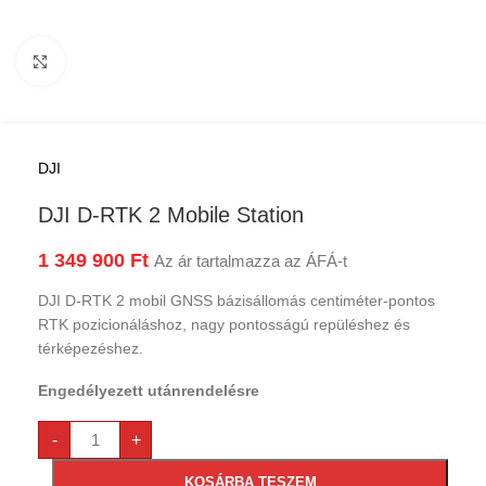
Kattints a nagyításhoz
DJI
DJI D-RTK 2 Mobile Station
1 349 900
Ft
Az ár tartalmazza az ÁFÁ-t
DJI D-RTK 2 mobil GNSS bázisállomás centiméter-pontos
RTK pozicionáláshoz, nagy pontosságú repüléshez és
térképezéshez.
Engedélyezett utánrendelésre
-
+
KOSÁRBA TESZEM