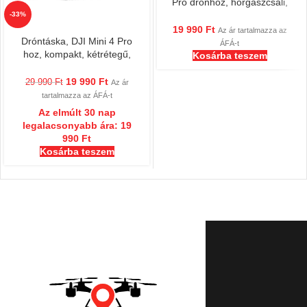
Pro drónhoz, horgászcsali,
esküvői ajándék, 100 g-os
-33%
terhelés
19 990
Ft
Az ár tartalmazza az
Dróntáska, DJI Mini 4 Pro
ÁFÁ-t
hoz, kompakt, kétrétegű,
Kosárba teszem
vízálló, hordozótáska Mini 3
és 4 Pro Fly More Combo
19 990
Ft
29 990
Ft
Az ár
készlethez, hátizsákos
tartalmazza az ÁFÁ-t
túrázáshoz
Az elmúlt 30 nap
legalacsonyabb ára:
19
990
Ft
Kosárba teszem