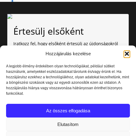
Értesülj elsőként
Iratkozz fel, hogy elsőként értesülj az újdonságokról
és kedvezményekről!
Hozzájárulás kezelése
A legjobb élmény érdekében olyan technológiákat, például sütiket
használunk, amelyekkel eszközadatokat tárolunk és/vagy érünk el. Ha
hozzájárulsz ezekhez a technológiákhoz, olyan adatokat kezelhetünk, mint
a böngészési szokások vagy az egyedi azonosítók ezen az oldalon. A
hozzájárulás hiánya vagy visszavonása hátrányosan érinthet bizonyos
funkciókat.
Amennyiben nem szeretnél több értesítést kapni, bármikor
leiratkozhatsz. Az adataid nálunk biztonságban vannak.
Az összes elfogadása
Elolvastam és elfogadom az
Adatvédelmi nyilatkozatot.
Elutasítom
Feliratkozás