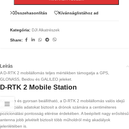
Összehasonlítás
Kívánságlistához ad
Kategória:
DJI Alkatrészek
Share:
Leírás
A D-RTK 2 mobilállomás teljes mértékben támogatja a GPS,
GLONASS, Beidou és GALILEO jeleket.
D-RTK 2 Mobile Station
Könnyen és gyorsan beállítható, a D-RTK 2 mobilállomás valós idejű
differenciális adatokat biztosít a drónok számára a centiméteres
pozicionálási pontosság elérése érdekében. A beépített nagy erősítésű
antenna jobb jelvételt biztosít több műholdról még akadályok
jelenlétében is.