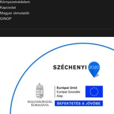
Környezetvédelem
Kapcsolat
Magyar útmutatók
GINOP