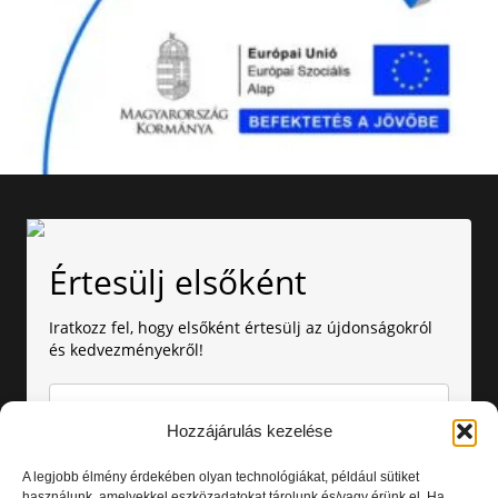
Értesülj elsőként
Iratkozz fel, hogy elsőként értesülj az újdonságokról
és kedvezményekről!
Hozzájárulás kezelése
A legjobb élmény érdekében olyan technológiákat, például sütiket
használunk, amelyekkel eszközadatokat tárolunk és/vagy érünk el. Ha