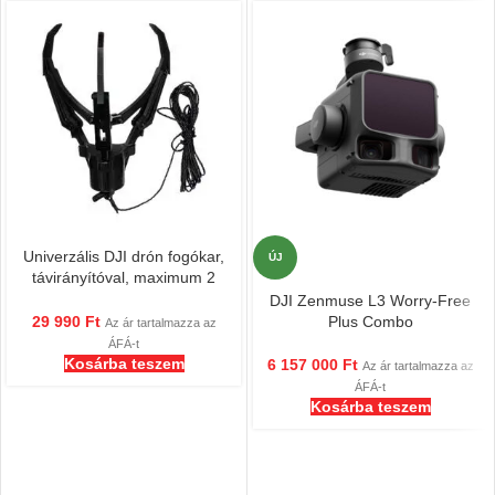
Univerzális DJI drón fogókar,
ÚJ
távirányítóval, maximum 2
km-es hatótávolsággal,
DJI Zenmuse L3 Worry-Free
légkarmos, drónmentő
Plus Combo
29 990
Ft
Az ár tartalmazza az
ÁFÁ-t
Kosárba teszem
6 157 000
Ft
Az ár tartalmazza az
ÁFÁ-t
Kosárba teszem