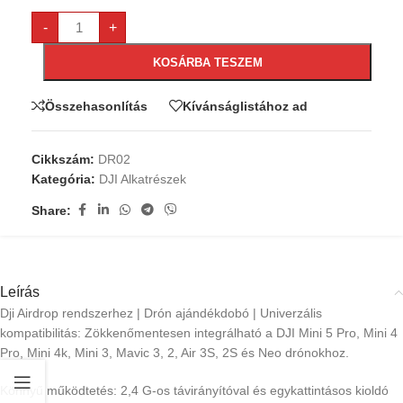
-
+
KOSÁRBA TESZEM
Összehasonlítás
Kívánságlistához ad
Cikkszám:
DR02
Kategória:
DJI Alkatrészek
Share:
Leírás
Dji Airdrop rendszerhez | Drón ajándékdobó | Univerzális
kompatibilitás: Zökkenőmentesen integrálható a DJI Mini 5 Pro, Mini 4
Pro, Mini 4k, Mini 3, Mavic 3, 2, Air 3S, 2S és Neo drónokhoz.
Könnyű működtetés: 2,4 G-os távirányítóval és egykattintásos kioldó