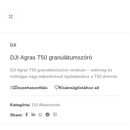
Kattints a nagyításhoz
DJI
DJI Agras T50 granulátumszóró
DJI Agras T50 granulátumszóró rendszer – vetőmag és
műtrágya nagy teljesítményű kijuttatásához a T50 drónnal.
Összehasonlítás
Kívánságlistához ad
Kategória:
DJI Alkatrészek
Share: