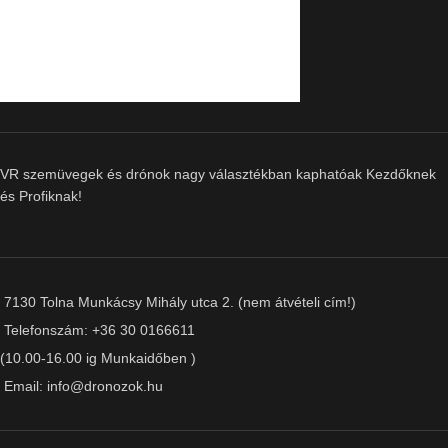
VR szemüvegek és drónok nagy választékban kaphatóak Kezdőknek
és Profiknak!
7130 Tolna Munkácsy Mihály utca 2. (nem átvételi cím!)
Telefonszám: +36 30 0166611
(10.00-16.00 ig Munkaidőben )
Email: info@dronozok.hu