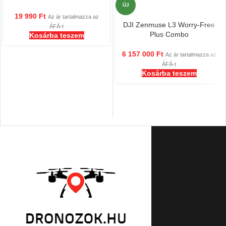
esküvői ajándék, 100 g-os
ÚJ
terhelés
19 990
Ft
Az ár tartalmazza az
DJI Zenmuse L3 Worry-Free
ÁFÁ-t
Plus Combo
Kosárba teszem
6 157 000
Ft
Az ár tartalmazza az
ÁFÁ-t
Kosárba teszem