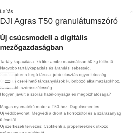
Leírás
DJI Agras T50 granulátumszóró
Új csúcsmodell a digitális
mezőgazdaságban
Tartály kapacitása: 75 liter amibe maximálisan 50 kg tölthető
Nagyobb tartálykapacitás és áramlási sebesség.
Spirálcsatorna forgó tárcsa: jobb elosztás egyenletesség.
Gyorsan cserélhető tárcsanyílások különböző alkalmazásokhoz.
Szélesebb szórásszélesség.
Hogyan javult a szórás hatékonysága és megbízhatósága?
Magas nyomatékú motor a T50-hez: Dugulásmentes.
Új védőbevonat: Megvédi a drónt a korróziótól és a szárazanyag
ütéseitől.
Új szerkezeti tervezés: Csökkenti a propellereknek ütköző
szárazanyag problémát.