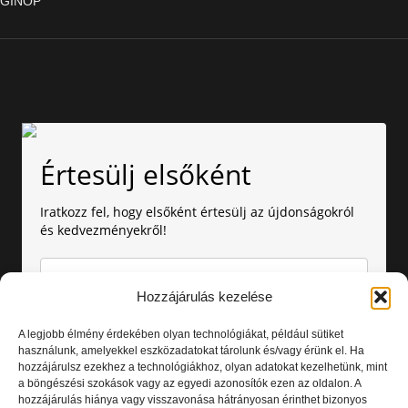
GINOP
Értesülj elsőként
Iratkozz fel, hogy elsőként értesülj az újdonságokról
és kedvezményekről!
Hozzájárulás kezelése
A legjobb élmény érdekében olyan technológiákat, például sütiket
használunk, amelyekkel eszközadatokat tárolunk és/vagy érünk el. Ha
hozzájárulsz ezekhez a technológiákhoz, olyan adatokat kezelhetünk, mint
Amennyiben nem szeretnél több értesítést kapni, bármikor
a böngészési szokások vagy az egyedi azonosítók ezen az oldalon. A
leiratkozhatsz. Az adataid nálunk biztonságban vannak.
hozzájárulás hiánya vagy visszavonása hátrányosan érinthet bizonyos