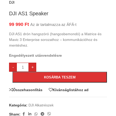
DJI
DJI AS1 Speaker
99 990
Ft
Az ár tartalmazza az ÁFÁ-t
DJI AS1 drón hangszóró (hangosbemondó) a Matrice és
Mavic 3 Enterprise sorozathoz – kommunikációhoz és
mentéshez.
Engedélyezett utánrendelésre
-
+
KOSÁRBA TESZEM
Összehasonlítás
Kívánságlistához ad
Kategória:
DJI Alkatrészek
Share: