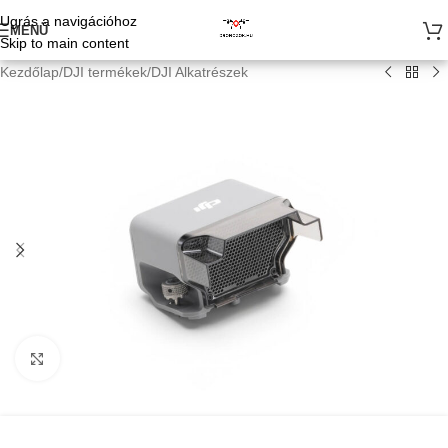
Ugrás a navigációhoz
MENÜ
Skip to main content
Kezdőlap
/
DJI termékek
/
DJI Alkatrészek
Kattints a nagyításhoz