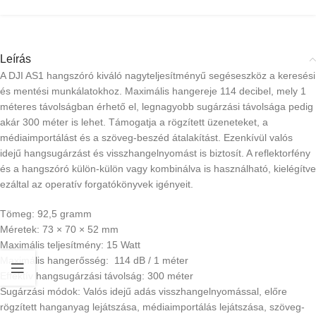
Leírás
A DJI AS1 hangszóró kiváló nagyteljesítményű segéseszköz a keresési
és mentési munkálatokhoz. Maximális hangereje 114 decibel, mely 1
méteres távolságban érhető el, legnagyobb sugárzási távolsága pedig
akár 300 méter is lehet. Támogatja a rögzített üzeneteket, a
médiaimportálást és a szöveg-beszéd átalakítást. Ezenkívül valós
idejű hangsugárzást és visszhangelnyomást is biztosít. A reflektorfény
és a hangszóró külön-külön vagy kombinálva is használható, kielégítve
ezáltal az operatív forgatókönyvek igényeit.
Tömeg: 92,5 gramm
Méretek: 73 × 70 × 52 mm
Maximális teljesítmény: 15 Watt
Maximális hangerősség: 114 dB / 1 méter
Effektív hangsugárzási távolság: 300 méter
Sugárzási módok: Valós idejű adás visszhangelnyomással, előre
rögzített hanganyag lejátszása, médiaimportálás lejátszása, szöveg-