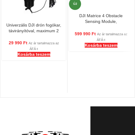
ÚJ
DJI Matrice 4 Obstacle
Sensing Module,
Univerzális DJI drón fogókar,
akadályérzékelő modul
távirányítóval, maximum 2
599 990
Ft
Az ár tartalmazza az
km-es hatótávolsággal,
ÁFÁ-t
légkarmos, drónmentő
29 990
Ft
Az ár tartalmazza az
Kosárba teszem
ÁFÁ-t
Kosárba teszem