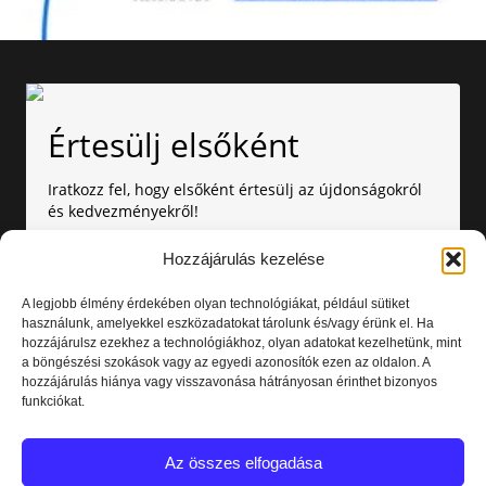
Értesülj elsőként
Iratkozz fel, hogy elsőként értesülj az újdonságokról
és kedvezményekről!
Hozzájárulás kezelése
A legjobb élmény érdekében olyan technológiákat, például sütiket
használunk, amelyekkel eszközadatokat tárolunk és/vagy érünk el. Ha
hozzájárulsz ezekhez a technológiákhoz, olyan adatokat kezelhetünk, mint
a böngészési szokások vagy az egyedi azonosítók ezen az oldalon. A
Amennyiben nem szeretnél több értesítést kapni, bármikor
hozzájárulás hiánya vagy visszavonása hátrányosan érinthet bizonyos
leiratkozhatsz. Az adataid nálunk biztonságban vannak.
funkciókat.
Elolvastam és elfogadom az
Adatvédelmi nyilatkozatot.
Az összes elfogadása