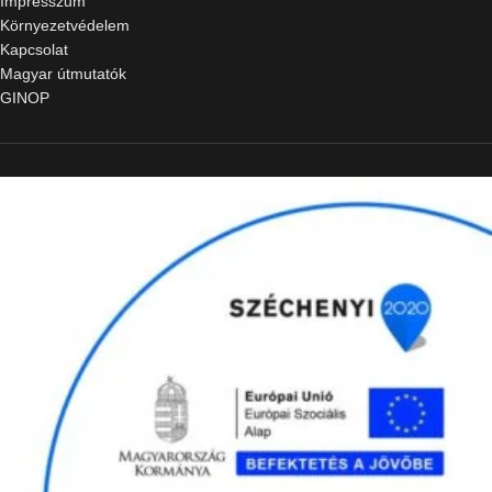
Impresszum
Környezetvédelem
Kapcsolat
Magyar útmutatók
GINOP