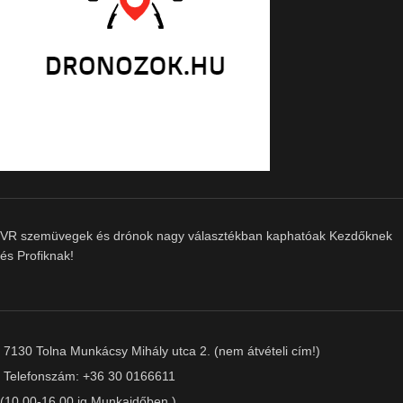
VR szemüvegek és drónok nagy választékban kaphatóak Kezdőknek
és Profiknak!
7130 Tolna Munkácsy Mihály utca 2. (nem átvételi cím!)
Telefonszám: +36 30 0166611
(10.00-16.00 ig Munkaidőben )