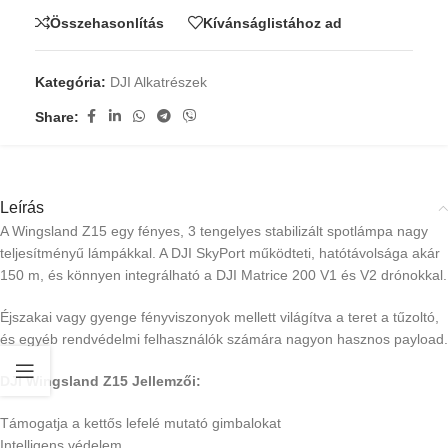
Összehasonlítás
Kívánságlistához ad
Kategória:
DJI Alkatrészek
Share:
Leírás
A Wingsland Z15 egy fényes, 3 tengelyes stabilizált spotlámpa nagy
teljesítményű lámpákkal. A DJI SkyPort működteti, hatótávolsága akár
150 m, és könnyen integrálható a DJI Matrice 200 V1 és V2 drónokkal.
Éjszakai vagy gyenge fényviszonyok mellett világítva a teret a tűzoltó,
és egyéb rendvédelmi felhasználók számára nagyon hasznos payload.
DJI Wingsland Z15 Jellemzői:
Támogatja a kettős lefelé mutató gimbalokat
Intelligens védelem