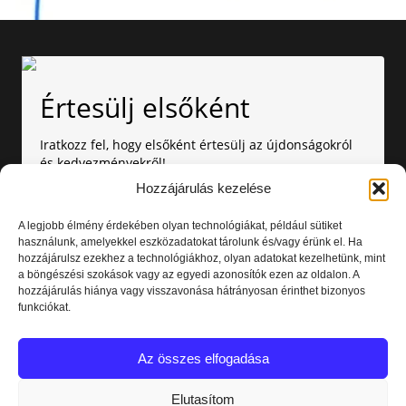
Értesülj elsőként
Iratkozz fel, hogy elsőként értesülj az újdonságokról
és kedvezményekről!
Hozzájárulás kezelése
A legjobb élmény érdekében olyan technológiákat, például sütiket
használunk, amelyekkel eszközadatokat tárolunk és/vagy érünk el. Ha
hozzájárulsz ezekhez a technológiákhoz, olyan adatokat kezelhetünk, mint
a böngészési szokások vagy az egyedi azonosítók ezen az oldalon. A
hozzájárulás hiánya vagy visszavonása hátrányosan érinthet bizonyos
Amennyiben nem szeretnél több értesítést kapni, bármikor
funkciókat.
leiratkozhatsz. Az adataid nálunk biztonságban vannak.
Elolvastam és elfogadom az
Adatvédelmi nyilatkozatot.
Az összes elfogadása
Elutasítom
Feliratkozás