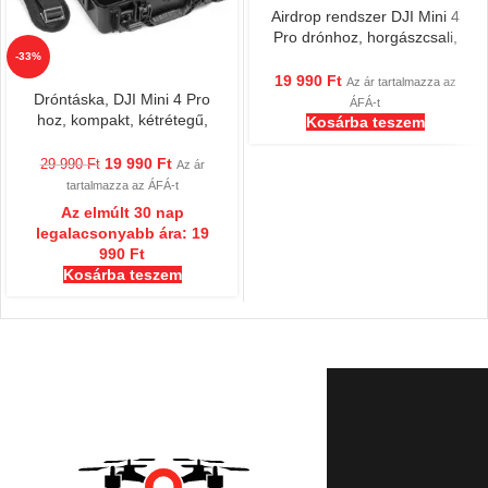
Airdrop rendszer DJI Mini 4
Pro drónhoz, horgászcsali,
esküvői ajándék, 100 g-os
-33%
terhelés
19 990
Ft
Az ár tartalmazza az
Dróntáska, DJI Mini 4 Pro
ÁFÁ-t
hoz, kompakt, kétrétegű,
Kosárba teszem
vízálló, hordozótáska Mini 3
és 4 Pro Fly More Combo
19 990
Ft
29 990
Ft
Az ár
készlethez, hátizsákos
tartalmazza az ÁFÁ-t
túrázáshoz
Az elmúlt 30 nap
legalacsonyabb ára:
19
990
Ft
Kosárba teszem