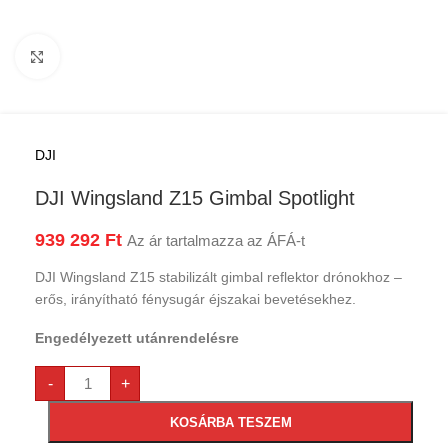
Kattints a nagyításhoz
DJI
DJI Wingsland Z15 Gimbal Spotlight
939 292
Ft
Az ár tartalmazza az ÁFÁ-t
DJI Wingsland Z15 stabilizált gimbal reflektor drónokhoz –
erős, irányítható fénysugár éjszakai bevetésekhez.
Engedélyezett utánrendelésre
-
+
KOSÁRBA TESZEM