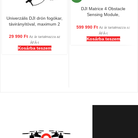
DJI Matrice 4 Obstacle
Sensing Module,
Univerzális DJI drón fogókar,
akadályérzékelő modul
távirányítóval, maximum 2
599 990
Ft
Az ár tartalmazza az
km-es hatótávolsággal,
ÁFÁ-t
légkarmos, drónmentő
29 990
Ft
Az ár tartalmazza az
Kosárba teszem
ÁFÁ-t
Kosárba teszem