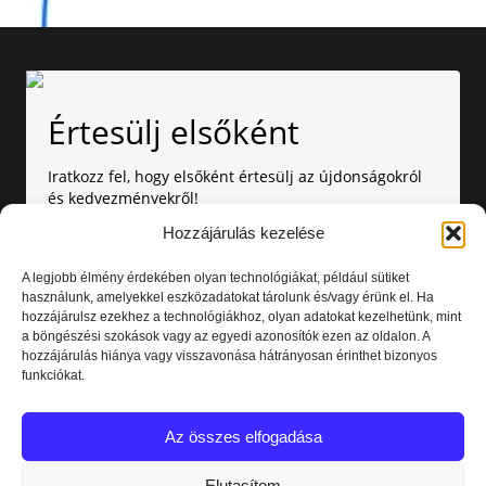
Értesülj elsőként
Iratkozz fel, hogy elsőként értesülj az újdonságokról
és kedvezményekről!
Hozzájárulás kezelése
A legjobb élmény érdekében olyan technológiákat, például sütiket
használunk, amelyekkel eszközadatokat tárolunk és/vagy érünk el. Ha
hozzájárulsz ezekhez a technológiákhoz, olyan adatokat kezelhetünk, mint
a böngészési szokások vagy az egyedi azonosítók ezen az oldalon. A
hozzájárulás hiánya vagy visszavonása hátrányosan érinthet bizonyos
Amennyiben nem szeretnél több értesítést kapni, bármikor
funkciókat.
leiratkozhatsz. Az adataid nálunk biztonságban vannak.
Elolvastam és elfogadom az
Adatvédelmi nyilatkozatot.
Az összes elfogadása
Feliratkozás
Elutasítom