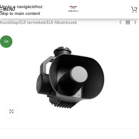
Ugrás a navigációhoz
MENÜ
Skip to main content
Kezdőlap
/
DJI termékek
/
DJI Alkatrészek
ÚJ
Kattints a nagyításhoz