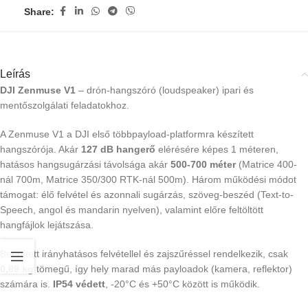
Share:
Leírás
DJI Zenmuse V1
– drón-hangszóró (loudspeaker) ipari és
mentőszolgálati feladatokhoz.
A Zenmuse V1 a DJI első többpayload-platformra készített
hangszórója. Akár
127 dB hangerő
elérésére képes 1 méteren,
hatásos hangsugárzási távolsága akár
500-700 méter
(Matrice 400-
nál 700m, Matrice 350/300 RTK-nál 500m). Három működési módot
támogat: élő felvétel és azonnali sugárzás, szöveg-beszéd (Text-to-
Speech, angol és mandarin nyelven), valamint előre feltöltött
hangfájlok lejátszása.
Beépített irányhatásos felvétellel és zajszűréssel rendelkezik, csak
0,69 kg
tömegű, így hely marad más payloadok (kamera, reflektor)
számára is.
IP54 védett
, -20°C és +50°C között is működik.