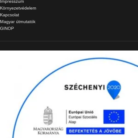
Impresszum
Környezetvédelem
Kapcsolat
Magyar útmutatók
GINOP