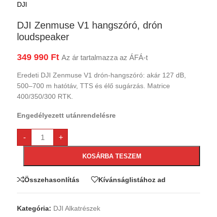
DJI
DJI Zenmuse V1 hangszóró, drón
loudspeaker
349 990
Ft
Az ár tartalmazza az ÁFÁ-t
Eredeti DJI Zenmuse V1 drón-hangszóró: akár 127 dB,
500–700 m hatótáv, TTS és élő sugárzás. Matrice
400/350/300 RTK.
Engedélyezett utánrendelésre
-
+
KOSÁRBA TESZEM
Összehasonlítás
Kívánságlistához ad
Kategória:
DJI Alkatrészek